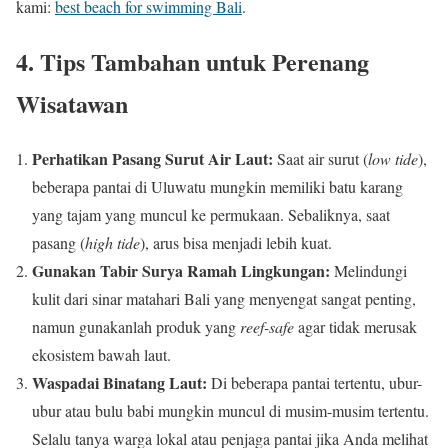
kami:
best beach for swimming Bali
.
4. Tips Tambahan untuk Perenang
Wisatawan
Perhatikan Pasang Surut Air Laut:
Saat air surut (
low tide
),
beberapa pantai di Uluwatu mungkin memiliki batu karang
yang tajam yang muncul ke permukaan. Sebaliknya, saat
pasang (
high tide
), arus bisa menjadi lebih kuat.
Gunakan Tabir Surya Ramah Lingkungan:
Melindungi
kulit dari sinar matahari Bali yang menyengat sangat penting,
namun gunakanlah produk yang
reef-safe
agar tidak merusak
ekosistem bawah laut.
Waspadai Binatang Laut:
Di beberapa pantai tertentu, ubur-
ubur atau bulu babi mungkin muncul di musim-musim tertentu.
Selalu tanya warga lokal atau penjaga pantai jika Anda melihat