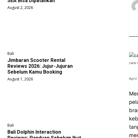
SEA Bisa Dipatahkan
August 2, 2026
Bali
Jimbaran Scooter Rental
cara 
Reviews 2026: Jujur-Jujuran
Sebelum Kamu Booking
April
August 1, 2026
Mem
pel
bra
keb
Bali
tan
Bali Dolphin Interaction
mem
Reviews: Panduan Sebelum Ikut