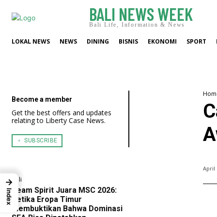
BALI NEWS WEEK
Bali Life, Information & News
LOKAL NEWS
NEWS
DINING
BISNIS
EKONOMI
SPORT
Hom
Become a member
C
Get the best offers and updates
relating to Liberty Case News.
A
﹢ SUBSCRIBE
April
Bali
→
Team Spirit Juara MSC 2026:
Index
Ketika Eropa Timur
Membuktikan Bahwa Dominasi