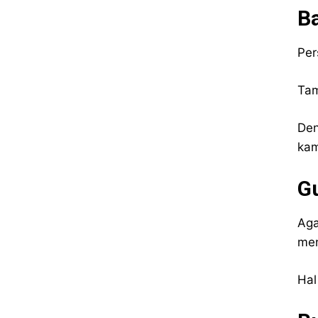
B
Per
Tam
Den
ka
G
Aga
men
Hal