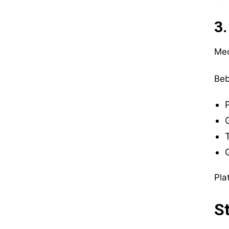
3
Med
Beb
Pla
S