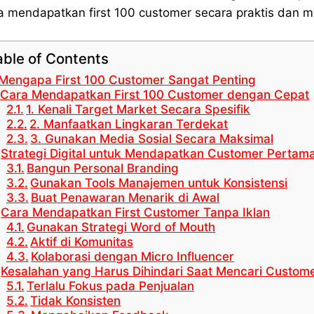
a mendapatkan first 100 customer secara praktis dan 
able of Contents
Mengapa First 100 Customer Sangat Penting
Cara Mendapatkan First 100 Customer dengan Cepat
1. Kenali Target Market Secara Spesifik
2. Manfaatkan Lingkaran Terdekat
3. Gunakan Media Sosial Secara Maksimal
Strategi Digital untuk Mendapatkan Customer Pertam
Bangun Personal Branding
Gunakan Tools Manajemen untuk Konsistensi
Buat Penawaran Menarik di Awal
Cara Mendapatkan First Customer Tanpa Iklan
Gunakan Strategi Word of Mouth
Aktif di Komunitas
Kolaborasi dengan Micro Influencer
Kesalahan yang Harus Dihindari Saat Mencari Custom
Terlalu Fokus pada Penjualan
Tidak Konsisten