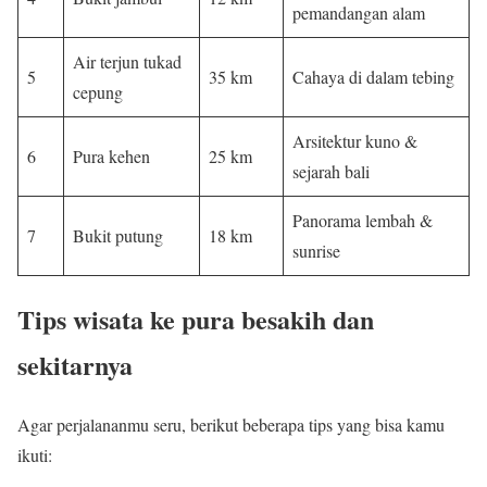
pemandangan alam
Air terjun tukad
5
35 km
Cahaya di dalam tebing
cepung
Arsitektur kuno &
6
Pura kehen
25 km
sejarah bali
Panorama lembah &
7
Bukit putung
18 km
sunrise
Tips wisata ke pura besakih dan
sekitarnya
Agar perjalananmu seru, berikut beberapa tips yang bisa kamu
ikuti: