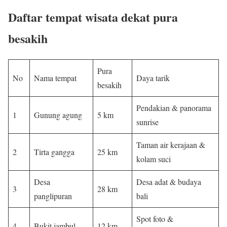
Daftar tempat wisata dekat pura
besakih
Pura
No
Nama tempat
Daya tarik
besakih
Pendakian & panorama
1
Gunung agung
5 km
sunrise
Taman air kerajaan &
2
Tirta gangga
25 km
kolam suci
Desa
Desa adat & budaya
3
28 km
panglipuran
bali
Spot foto &
4
Bukit jambul
12 km