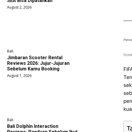
SEA Bisa Dipatahkan
August 2, 2026
Pere
Bali
Octob
Jimbaran Scooter Rental
Reviews 2026: Jujur-Jujuran
Sebelum Kamu Booking
FIF
August 1, 2026
Ten
sek
seb
pen
kua
Bali
Bali Dolphin Interaction
T
Reviews: Panduan Sebelum Ikut