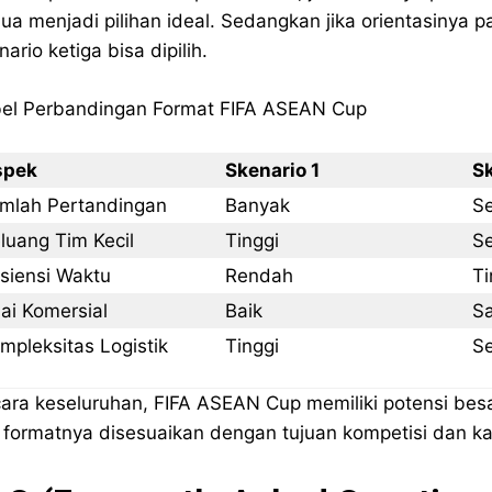
ua menjadi pilihan ideal. Sedangkan jika orientasinya
nario ketiga bisa dipilih.
el Perbandingan Format FIFA ASEAN Cup
spek
Skenario 1
Sk
mlah Pertandingan
Banyak
S
luang Tim Kecil
Tinggi
S
isiensi Waktu
Rendah
Ti
lai Komersial
Baik
Sa
mpleksitas Logistik
Tinggi
S
ara keseluruhan, FIFA ASEAN Cup memiliki potensi besa
a formatnya disesuaikan dengan tujuan kompetisi dan ka