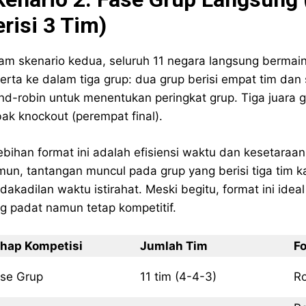
risi 3 Tim)
am skenario kedua, seluruh 11 negara langsung bermain 
erta ke dalam tiga grup: dua grup berisi empat tim dan s
nd-robin untuk menentukan peringkat grup. Tiga juara gr
ak knockout (perempat final).
ebihan format ini adalah efisiensi waktu dan kesetara
un, tantangan muncul pada grup yang berisi tiga tim 
idakadilan waktu istirahat. Meski begitu, format ini ide
g padat namun tetap kompetitif.
hap Kompetisi
Jumlah Tim
F
se Grup
11 tim (4-4-3)
R