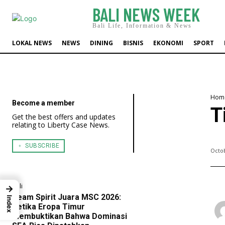
BALI NEWS WEEK
Bali Life, Information & News
LOKAL NEWS
NEWS
DINING
BISNIS
EKONOMI
SPORT
Hom
Become a member
T
Get the best offers and updates
relating to Liberty Case News.
﹢ SUBSCRIBE
Octob
Bali
→
Team Spirit Juara MSC 2026:
Index
Ketika Eropa Timur
Membuktikan Bahwa Dominasi