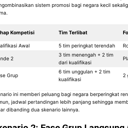
gombinasikan sistem promosi bagi negara kecil sekali
ma.
hap Kompetisi
Tim Terlibat
F
alifikasi Awal
5 tim peringkat terendah
Ro
3 tim menengah + 2 tim
nde 2
Pl
dari kualifikasi
6 tim unggulan + 2 tim
se Grup
2 
kualifikasi
nario ini memberi peluang bagi negara berperingkat re
un, jadwal pertandingan lebih panjang sehingga memb
ar dibanding dua skenario lainnya.
kenario 2: Fase Grup Langsung 