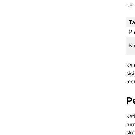
ber
Ta
Pl
Kn
Keu
sis
mem
P
Ket
tur
ske