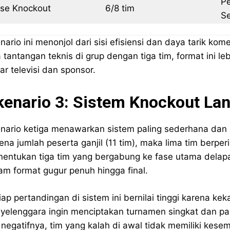
Pe
se Knockout
6/8 tim
Se
nario ini menonjol dari sisi efisiensi dan daya tarik ko
 tantangan teknis di grup dengan tiga tim, format ini l
ar televisi dan sponsor.
kenario 3: Sistem Knockout Lan
nario ketiga menawarkan sistem paling sederhana dan 
ena jumlah peserta ganjil (11 tim), maka lima tim berpe
entukan tiga tim yang bergabung ke fase utama delapa
am format gugur penuh hingga final.
iap pertandingan di sistem ini bernilai tinggi karena keka
yelenggara ingin menciptakan turnamen singkat dan p
i negatifnya, tim yang kalah di awal tidak memiliki k