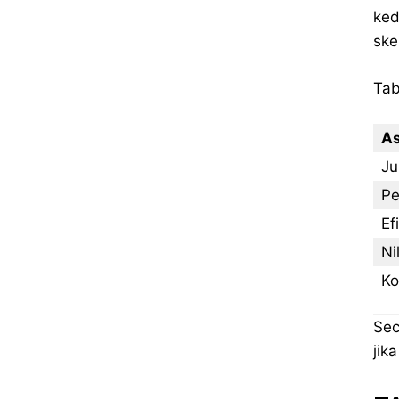
ked
ske
Tab
A
Ju
Pe
Ef
Ni
Ko
Sec
jik