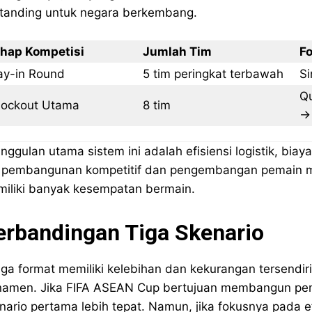
tanding untuk negara berkembang.
hap Kompetisi
Jumlah Tim
F
ay-in Round
5 tim peringkat terbawah
Si
Qu
ockout Utama
8 tim
→ 
nggulan utama sistem ini adalah efisiensi logistik, biay
i pembangunan kompetitif dan pengembangan pemain mud
iliki banyak kesempatan bermain.
erbandingan Tiga Skenario
iga format memiliki kelebihan dan kekurangan tersendi
namen. Jika FIFA ASEAN Cup bertujuan membangun pen
nario pertama lebih tepat. Namun, jika fokusnya pada ef