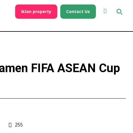
iklan property
Contact Us
rnamen FIFA ASEAN Cup
255