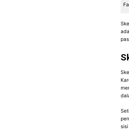
Fa
Ske
ada
pas
S
Ske
Kar
men
dal
Set
pen
sis