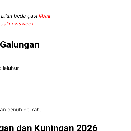
u bikin beda gasi
#bali
– balinewsweek
t Galungan
leluhur
dan penuh berkah.
gan dan Kuningan 2026