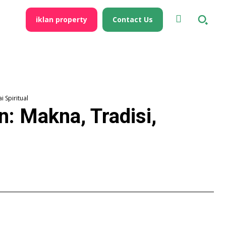
iklan property
Contact Us
i Spiritual
: Makna, Tradisi,