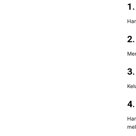
1
Har
2.
Mem
3
Kel
4.
Har
mel