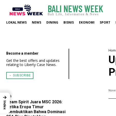
BALI NEWS WEEK
Bali Life, Information & News
LOKAL NEWS
NEWS
DINING
BISNIS
EKONOMI
SPORT
Hom
Become a member
U
Get the best offers and updates
relating to Liberty Case News.
P
﹢ SUBSCRIBE
Nove
Bali
→
Team Spirit Juara MSC 2026:
Index
Ketika Eropa Timur
Membuktikan Bahwa Dominasi