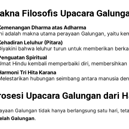
akna Filosofis Upacara Galung
Kemenangan Dharma atas Adharma
Ini adalah makna utama perayaan Galungan, yaitu ke
Kehadiran Leluhur (Pitara)
Diyakini bahwa leluhur turun untuk memberikan berk
Penguatan Spiritual
Umat Hindu kembali memperbaiki diri, membersihkan 
Harmoni Tri Hita Karana
Melestarikan hubungan seimbang antara manusia den
rosesi Upacara Galungan dari Ha
ayaan Galungan tidak hanya berlangsung satu hari, teta
elah Galungan
.