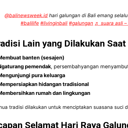
@balinewsweek.id
hari galungan di Bali emang selal
#balilife
#livinginbali
#galungan
♬ suara asli 
radisi Lain yang Dilakukan Saa
Membuat banten (sesajen)
Ngaturang pemendak
, persembahyangan menyambut 
Mengunjungi pura keluarga
Mempersiapkan hidangan tradisional
Membersihkan rumah dan lingkungan
ua tradisi dilakukan untuk menciptakan suasana suci 
capan Selamat Hari Raya Galun