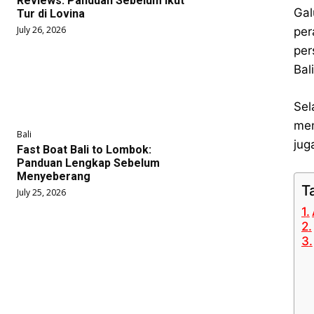
Reviews: Panduan Sebelum Ikut
Gal
Tur di Lovina
July 26, 2026
per
per
Bal
Sel
mem
Bali
jug
Fast Boat Bali to Lombok:
Panduan Lengkap Sebelum
Menyeberang
T
July 25, 2026