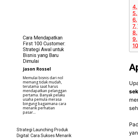
Cara Mendapatkan
First 100 Customer:
Strategi Awal untuk
Bisnis yang Baru
Dimulai
A
Jason Rossel
Memulai bisnis dari nol
memang tidak mudah,
Upa
terutama saat harus
mendapatkan pelanggan
sek
pertama. Banyak pelaku
usaha pemula merasa
mem
bingung bagaimana cara
seh
menarik perhatian
pasar...
Pad
Strategi Launching Produk
yan
Digital: Cara Sukses Menarik