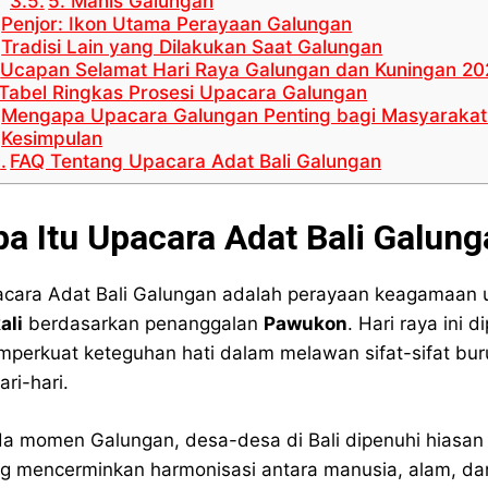
5. Manis Galungan
Penjor: Ikon Utama Perayaan Galungan
Tradisi Lain yang Dilakukan Saat Galungan
Ucapan Selamat Hari Raya Galungan dan Kuningan 202
Tabel Ringkas Prosesi Upacara Galungan
Mengapa Upacara Galungan Penting bagi Masyarakat 
Kesimpulan
FAQ Tentang Upacara Adat Bali Galungan
pa Itu Upacara Adat Bali Galun
cara Adat Bali Galungan adalah perayaan keagamaan u
ali
berdasarkan penanggalan
Pawukon
. Hari raya ini 
perkuat keteguhan hati dalam melawan sifat-sifat b
ari-hari.
a momen Galungan, desa-desa di Bali dipenuhi hiasan p
g mencerminkan harmonisasi antara manusia, alam, da