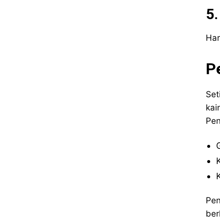
5
Har
P
Se
kai
Pen
Pen
ber