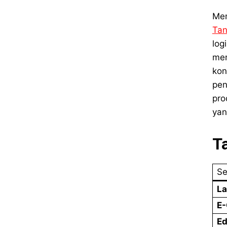
Mem
Tan
log
men
kon
pen
pro
yan
T
Se
La
E
Ed