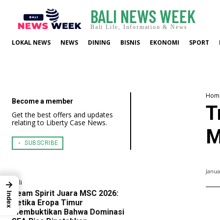
BALI NEWS WEEK
Bali Life, Information & News
LOKAL NEWS
NEWS
DINING
BISNIS
EKONOMI
SPORT
Hom
Become a member
T
Get the best offers and updates
relating to Liberty Case News.
M
﹢ SUBSCRIBE
Janua
Bali
→
Team Spirit Juara MSC 2026:
Index
Ketika Eropa Timur
Membuktikan Bahwa Dominasi