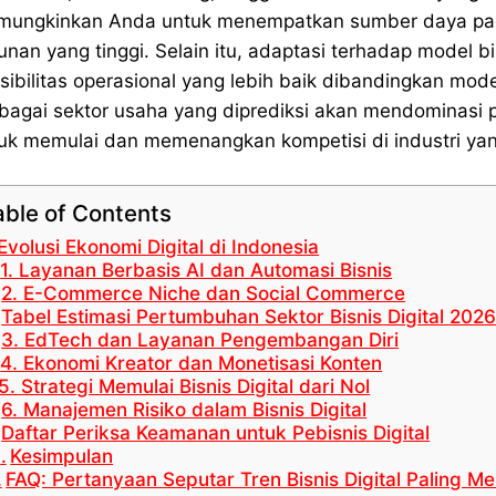
ungkinkan Anda untuk menempatkan sumber daya pada
unan yang tinggi. Selain itu, adaptasi terhadap model b
ksibilitas operasional yang lebih baik dibandingkan mod
bagai sektor usaha yang diprediksi akan mendominasi 
uk memulai dan memenangkan kompetisi di industri yang
able of Contents
Evolusi Ekonomi Digital di Indonesia
1. Layanan Berbasis AI dan Automasi Bisnis
2. E-Commerce Niche dan Social Commerce
Tabel Estimasi Pertumbuhan Sektor Bisnis Digital 202
3. EdTech dan Layanan Pengembangan Diri
4. Ekonomi Kreator dan Monetisasi Konten
5. Strategi Memulai Bisnis Digital dari Nol
6. Manajemen Risiko dalam Bisnis Digital
Daftar Periksa Keamanan untuk Pebisnis Digital
Kesimpulan
FAQ: Pertanyaan Seputar Tren Bisnis Digital Paling Me