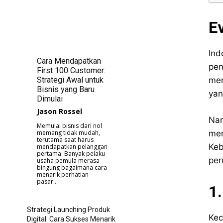
Ev
Ind
Cara Mendapatkan
pen
First 100 Customer:
Strategi Awal untuk
men
Bisnis yang Baru
yan
Dimulai
Jason Rossel
Nam
Memulai bisnis dari nol
memang tidak mudah,
mem
terutama saat harus
Keb
mendapatkan pelanggan
pertama. Banyak pelaku
per
usaha pemula merasa
bingung bagaimana cara
menarik perhatian
pasar...
1
Strategi Launching Produk
Kec
Digital: Cara Sukses Menarik