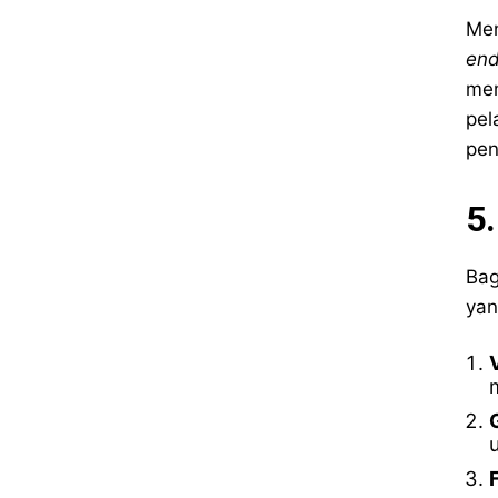
Men
end
mem
pel
pen
5.
Bag
yan
V