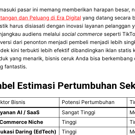
asuki pasar ini memang memberikan harapan besar, 
tangan dan Peluang di Era Digital
yang datang secara b
istik harus disiasati dengan inovasi layanan pelanggan ya
jangkau audiens melalui
social commerce
seperti TikT
versi dari penonton menjadi pembeli menjadi lebih sing
dek kini terbukti lebih efektif dibandingkan iklan stat
duk yang menarik, bisnis ceruk Anda bisa berkembang 
g fantastis.
abel Estimasi Pertumbuhan Sekt
ktor Bisnis
Potensi Pertumbuhan
Ti
yanan AI / SaaS
Sangat Tinggi
M
-Commerce Niche
Tinggi
Ti
ukasi Daring (EdTech)
Tinggi
M