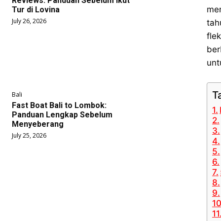
Reviews: Panduan Sebelum Ikut
mem
Tur di Lovina
July 26, 2026
tah
fle
ber
unt
T
Bali
Fast Boat Bali to Lombok:
Panduan Lengkap Sebelum
Menyeberang
July 25, 2026