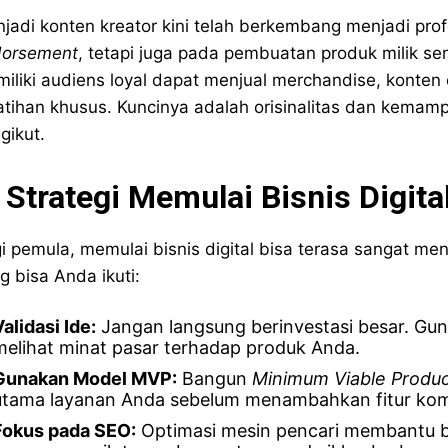
jadi konten kreator kini telah berkembang menjadi profe
orsement
, tetapi juga pada pembuatan produk milik se
iliki audiens loyal dapat menjual merchandise, konten 
atihan khusus. Kuncinya adalah orisinalitas dan ke
gikut.
 Strategi Memulai Bisnis Digital
i pemula, memulai bisnis digital bisa terasa sangat me
g bisa Anda ikuti:
alidasi Ide:
Jangan langsung berinvestasi besar. Guna
melihat minat pasar terhadap produk Anda.
Gunakan Model MVP:
Bangun
Minimum Viable Produ
utama layanan Anda sebelum menambahkan fitur kom
Fokus pada SEO:
Optimasi mesin pencari membantu b