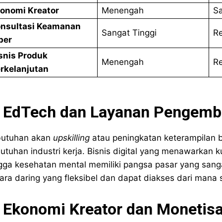
onomi Kreator
Menengah
Sa
nsultasi Keamanan
Sangat Tinggi
R
ber
snis Produk
Menengah
R
rkelanjutan
. EdTech dan Layanan Pengemb
utuhan akan
upskilling
atau peningkatan keterampilan 
utuhan industri kerja. Bisnis digital yang menawarka
gga kesehatan mental memiliki pangsa pasar yang sangat
ara daring yang fleksibel dan dapat diakses dari mana s
. Ekonomi Kreator dan Monetis