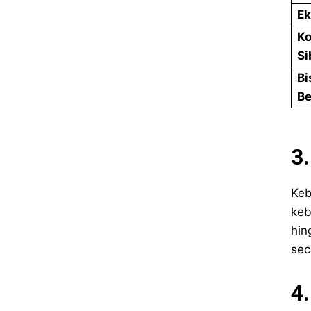
Ek
Ko
Si
Bi
Be
3
Keb
keb
hin
sec
4