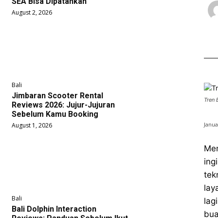
SEA Bisa Dipatahkan
August 2, 2026
Bali
Jimbaran Scooter Rental
Tren 
Reviews 2026: Jujur-Jujuran
Sebelum Kamu Booking
Janua
August 1, 2026
Men
ing
tek
lay
Bali
lag
Bali Dolphin Interaction
bua