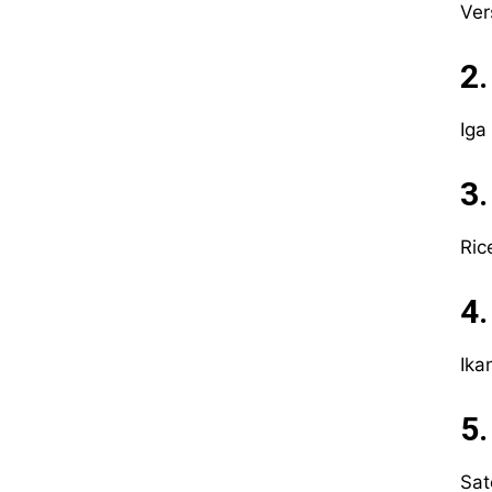
Ver
2.
Iga
3.
Ric
4.
Ika
5.
Sat