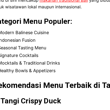
u di sini mencakup
makanan tradisional Bali
yang dibua
uk wisatawan lokal maupun internasional.
ategori Menu Populer:
Modern Balinese Cuisine
Indonesian Fusion
Seasonal Tasting Menu
Signature Cocktails
Mocktails & Traditional Drinks
Healthy Bowls & Appetizers
ekomendasi Menu Terbaik di Ta
 Tangi Crispy Duck