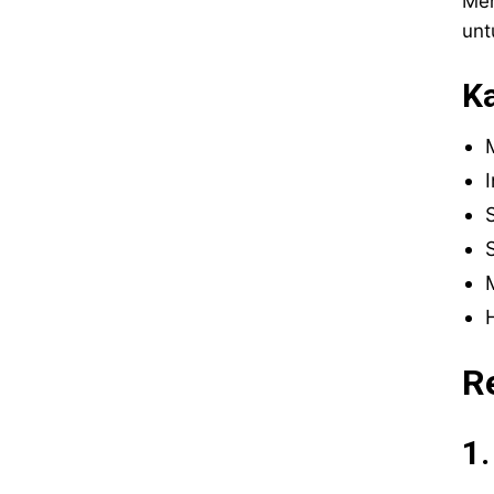
Men
unt
K
R
1.