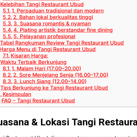
Kelebihan Tangi Restaurant Ubud
1. Perpaduan tradisional dan modern
2. Bahan lokal berkualitas tinggi
3. Suasana romantis & nyaman
4. Plating artistik berstandar fine dining
5. Pelayanan profesional
Tabel Rangkuman Review Tangi Restaurant Ubud
Harga Menu di Tangi Restaurant Ubud
Kisaran Harga:
Waktu Terbaik Berkunjung
1. Malam Hari (17.00–20.00)
2. Sore Menjelang Senja (16.00–17.00)
3. Lunch Siang (12.00–14.00)
Tips Berkunjung ke Tangi Restaurant Ubud
Kesimpulan
FAQ – Tangi Restaurant Ubud
uasana & Lokasi Tangi Restaur