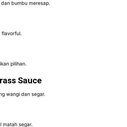
ng dan bumbu meresap.
flavorful.
kan pilihan.
grass Sauce
ng wangi dan segar.
l matah segar.