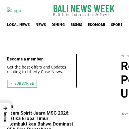
BALI NEWS WEEK
Bali Life, Information & News
LOKAL NEWS
NEWS
DINING
BISNIS
EKONOMI
SPORT
Hom
Become a member
R
Get the best offers and updates
relating to Liberty Case News.
P
﹢ SUBSCRIBE
U
Bali
→
Team Spirit Juara MSC 2026:
Dece
Index
Ketika Eropa Timur
Membuktikan Bahwa Dominasi