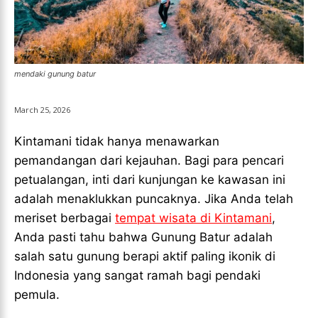
LIGA EROPA
LIGA EROPA
INDONESIAN LEAGUE
INDONESIAN LEAGUE
INDONESIAN LEAGUE
INDONESIAN LEAGUE
CRICKET
CRICKET
CRICKET
CRICKET
BASKETBALL
BASKETBALL
mendaki gunung batur
BASKETBALL
BASKETBALL
TENNIS
TENNIS
March 25, 2026
TENNIS
TENNIS
ESPORT
ESPORT
Kintamani tidak hanya menawarkan
TEAMS
TEAMS
ESPORT
ESPORT
pemandangan dari kejauhan. Bagi para pencari
TEAMS
TEAMS
ESPORTS WORLD CUP
ESPORTS WORLD CUP
petualangan, inti dari kunjungan ke kawasan ini
ESPORTS WORLD CUP
ESPORTS WORLD CUP
adalah menaklukkan puncaknya. Jika Anda telah
FREE FIRE
FREE FIRE
FREE FIRE
FREE FIRE
meriset berbagai
tempat wisata di Kintamani
,
PUBG MOBILE
PUBG MOBILE
Anda pasti tahu bahwa Gunung Batur adalah
PUBG MOBILE
PUBG MOBILE
salah satu gunung berapi aktif paling ikonik di
DOTA 2
DOTA 2
DOTA 2
DOTA 2
Indonesia yang sangat ramah bagi pendaki
MOBILE LEGENDS
MOBILE LEGENDS
pemula.
MOBILE LEGENDS
MOBILE LEGENDS
VALORANT
VALORANT