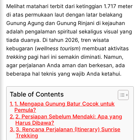
VALORANT
VALORANT
Melihat matahari terbit dari ketinggian 1.717 meter
TEKNOLOGI
TEKNOLOGI
di atas permukaan laut dengan latar belakang
TEKNOLOGI
TEKNOLOGI
Gunung Agung dan Gunung Rinjani di kejauhan
AKOMODASI
AKOMODASI
AKOMODASI
AKOMODASI
adalah pengalaman spiritual sekaligus visual yang
ENGLISH
ENGLISH
tiada duanya. Di tahun 2026, tren wisata
ENGLISH
ENGLISH
kebugaran (
wellness tourism
) membuat aktivitas
LIFESTYLE
LIFESTYLE
trekking
pagi hari ini semakin diminati. Namun,
LIFESTYLE
LIFESTYLE
agar perjalanan Anda aman dan berkesan, ada
SENI & BUDAYA
SENI & BUDAYA
beberapa hal teknis yang wajib Anda ketahui.
SENI & BUDAYA
SENI & BUDAYA
HIBURAN
HIBURAN
HIBURAN
HIBURAN
KELUARGA & HUBUNGAN
KELUARGA & HUBUNGAN
Table of Contents
KELUARGA & HUBUNGAN
KELUARGA & HUBUNGAN
1. Mengapa Gunung Batur Cocok untuk
FASHION & KECANTIKAN
FASHION & KECANTIKAN
Pemula?
FASHION & KECANTIKAN
FASHION & KECANTIKAN
2. Persiapan Sebelum Mendaki: Apa yang
KESEHATAN
KESEHATAN
Harus Dibawa?
KESEHATAN
KESEHATAN
TRAVEL
TRAVEL
3. Rencana Perjalanan (Itinerary) Sunrise
TRAVEL
TRAVEL
Trekking