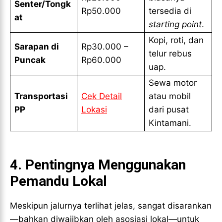
Senter/Tongk
Rp50.000
tersedia di
at
starting point
.
Kopi, roti, dan
Sarapan di
Rp30.000 –
telur rebus
Puncak
Rp60.000
uap.
Sewa motor
Transportasi
Cek Detail
atau mobil
PP
Lokasi
dari pusat
Kintamani.
4. Pentingnya Menggunakan
Pemandu Lokal
Meskipun jalurnya terlihat jelas, sangat disarankan
—bahkan diwajibkan oleh asosiasi lokal—untuk