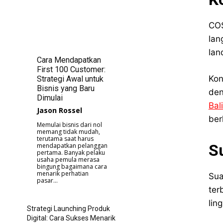
COS
lan
lan
Cara Mendapatkan
First 100 Customer:
Kon
Strategi Awal untuk
Bisnis yang Baru
den
Dimulai
Bal
Jason Rossel
ber
Memulai bisnis dari nol
memang tidak mudah,
terutama saat harus
S
mendapatkan pelanggan
pertama. Banyak pelaku
usaha pemula merasa
bingung bagaimana cara
menarik perhatian
Sua
pasar...
ter
lin
Strategi Launching Produk
Digital: Cara Sukses Menarik