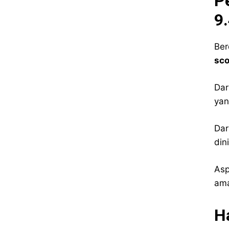
P
9
Ber
sco
Dar
yan
Dar
din
Asp
ama
H