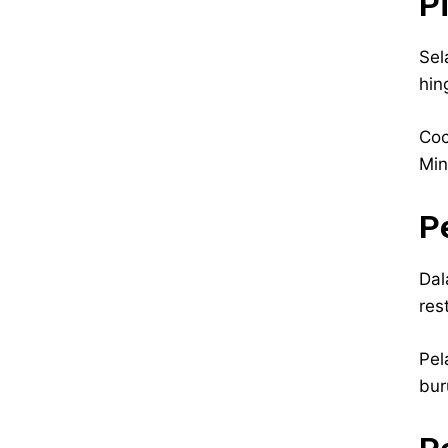
P
Sel
hin
Coc
Min
P
Dal
res
Pel
bur