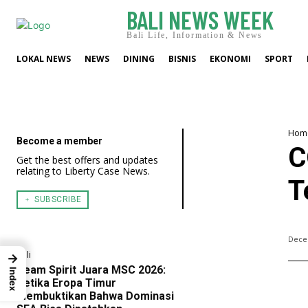
BALI NEWS WEEK
Bali Life, Information & News
LOKAL NEWS
NEWS
DINING
BISNIS
EKONOMI
SPORT
Hom
Become a member
C
Get the best offers and updates
relating to Liberty Case News.
T
﹢ SUBSCRIBE
Dece
Bali
→
Team Spirit Juara MSC 2026:
Index
Ketika Eropa Timur
Membuktikan Bahwa Dominasi