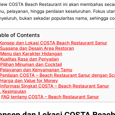
iew COSTA Beach Restaurant ini akan membahas secara
u, pelayanan, hingga penilaian keseluruhan. Fokus uta
yeluruh, bukan sekadar popularitas nama, sehingga co
able of Contents
Konsep dan Lokasi COSTA Beach Restaurant Sanur
Suasana dan Desain Area Restoran
Menu dan Karakter Hidangan
Kualitas Rasa dan Penyajian
Pilihan Minuman dan Cocktail
Pelayanan dan Kenyamanan Tamu
Penilaian COSTA – Beach Restaurant Sanur dengan Sc
Harga dan Value for Money
Informasi Singkat COSTA – Beach Restaurant Sanur
Kesimpulan
FAQ tentang COSTA – Beach Restaurant Sanur
onsep dan Lokasi COSTA Beach