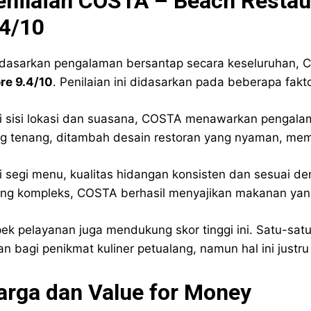
enilaian COSTA – Beach Restau
.4/10
dasarkan pengalaman bersantap secara keseluruhan, 
re 9.4/10
. Penilaian ini didasarkan pada beberapa fakt
i sisi lokasi dan suasana, COSTA menawarkan pengala
g tenang, ditambah desain restoran yang nyaman, membe
i segi menu, kualitas hidangan konsisten dan sesuai d
ing kompleks, COSTA berhasil menyajikan makanan ya
ek pelayanan juga mendukung skor tinggi ini. Satu-satun
n bagi penikmat kuliner petualang, namun hal ini just
arga dan Value for Money