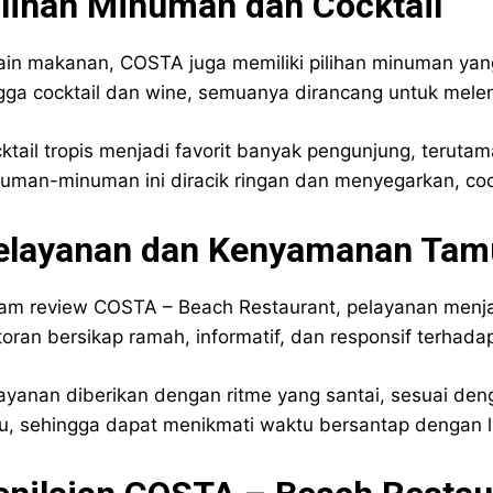
ilihan Minuman dan Cocktail
ain makanan, COSTA juga memiliki pilihan minuman yang 
gga cocktail dan wine, semuanya dirancang untuk mele
ktail tropis menjadi favorit banyak pengunjung, teruta
uman-minuman ini diracik ringan dan menyegarkan, coc
elayanan dan Kenyamanan Tam
am review COSTA – Beach Restaurant, pelayanan menjadi
toran bersikap ramah, informatif, dan responsif terhad
ayanan diberikan dengan ritme yang santai, sesuai den
u, sehingga dapat menikmati waktu bersantap dengan 