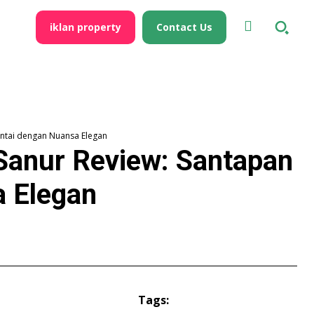
iklan property
Contact Us
antai dengan Nuansa Elegan
Sanur Review: Santapan
a Elegan
Tags: