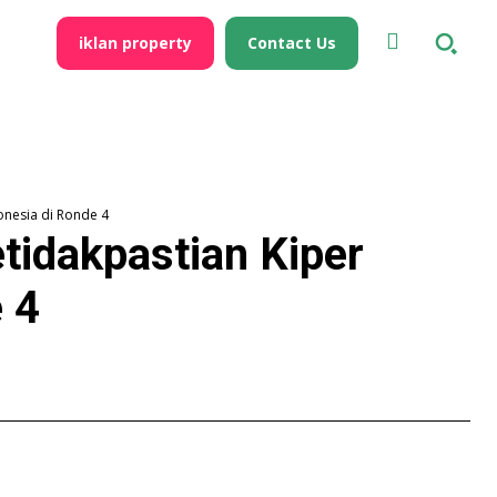
iklan property
Contact Us
onesia di Ronde 4
tidakpastian Kiper
 4