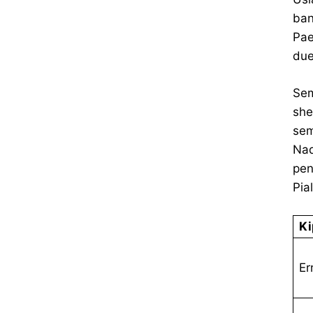
ban
Pae
due
Sem
she
sem
Nad
pen
Pia
Ki
Er