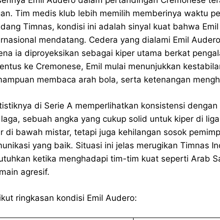
ennya Emil Audero dalam pertandingan Cremonese tera
gan. Tim medis klub lebih memilih memberinya waktu p
dang Timnas, kondisi ini adalah sinyal kuat bahwa Emil 
ernasional mendatang. Cedera yang dialami Emil Audero 
ena ia diproyeksikan sebagai kiper utama berkat penga
entus ke Cremonese, Emil mulai menunjukkan kestabila
ampuan membaca arah bola, serta ketenangan menghad
tistiknya di Serie A memperlihatkan konsistensi denga
 laga, sebuah angka yang cukup solid untuk kiper di li
ur di bawah mistar, tetapi juga kehilangan sosok pemi
unikasi yang baik. Situasi ini jelas merugikan Timnas I
utuhkan ketika menghadapi tim-tim kuat seperti Arab Sau
main agresif.
ikut ringkasan kondisi Emil Audero: