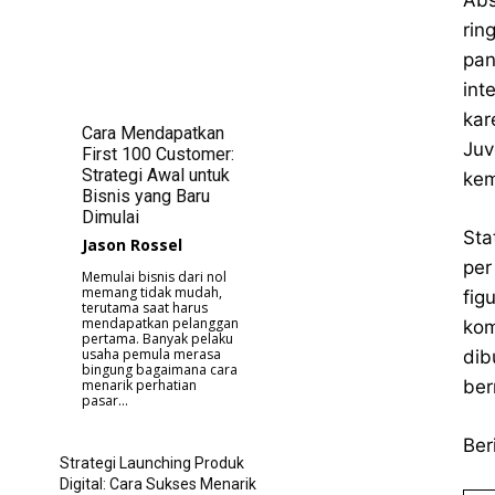
Abs
rin
pan
int
kar
Cara Mendapatkan
Juv
First 100 Customer:
Strategi Awal untuk
kem
Bisnis yang Baru
Dimulai
Sta
Jason Rossel
per
Memulai bisnis dari nol
memang tidak mudah,
fig
terutama saat harus
mendapatkan pelanggan
kom
pertama. Banyak pelaku
usaha pemula merasa
dib
bingung bagaimana cara
ber
menarik perhatian
pasar...
Ber
Strategi Launching Produk
Digital: Cara Sukses Menarik