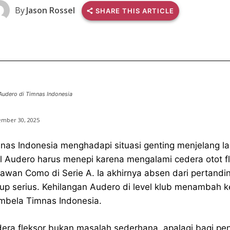
By
Jason Rossel
SHARE THIS ARTICLE
Audero di Timnas Indonesia
ember 30, 2025
nas Indonesia menghadapi situasi genting menjelang l
l Audero harus menepi karena mengalami cedera otot 
awan Como di Serie A. Ia akhirnya absen dari pertandi
up serius. Kehilangan Audero di level klub menambah k
bela Timnas Indonesia.
era fleksor bukan masalah sederhana, apalagi bagi p