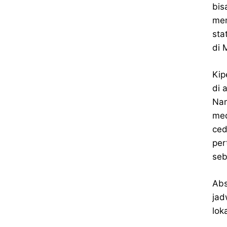
bis
mem
sta
di 
Kip
di 
Nam
med
ced
per
seb
Abs
jad
loka