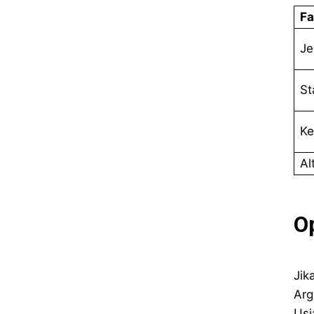
Fa
Je
St
Ke
Al
O
Jik
Arg
Usi