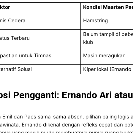
ktor
Kondisi Maarten Pa
nis Cedera
Hamstring
Belum tampil di beb
atus Terbaru
klub
pastian untuk Timnas
Masih meragukan
ternatif Solusi
Kiper lokal (Ernando
psi Pengganti: Ernando Ari ata
a Emil dan Paes sama-sama absen, pilihan paling logis 
awinata. Ernando dikenal dengan refleks cepat dan po
anya yang masih muda membuatnya punya ruang berke