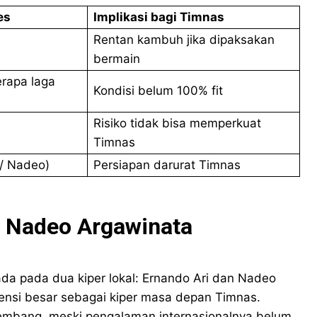
es
Implikasi bagi Timnas
Rentan kambuh jika dipaksakan
bermain
erapa laga
Kondisi belum 100% fit
Risiko tidak bisa memperkuat
Timnas
 / Nadeo)
Persiapan darurat Timnas
u Nadeo Argawinata
ada pada dua kiper lokal: Ernando Ari dan Nadeo
tensi besar sebagai kiper masa depan Timnas.
mbang, meski pengalaman internasionalnya belum