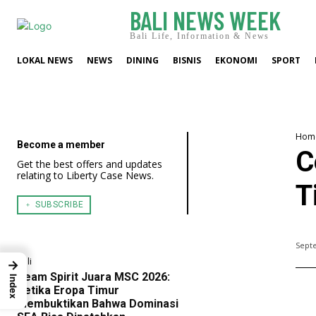
BALI NEWS WEEK
Bali Life, Information & News
LOKAL NEWS
NEWS
DINING
BISNIS
EKONOMI
SPORT
Hom
Become a member
C
Get the best offers and updates
relating to Liberty Case News.
T
﹢ SUBSCRIBE
Sept
Bali
→
Team Spirit Juara MSC 2026:
Index
Ketika Eropa Timur
Membuktikan Bahwa Dominasi