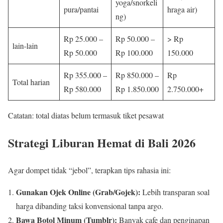
yoga/snorkeli
pura/pantai
hraga air)
ng)
Rp 25.000 –
Rp 50.000 –
> Rp
lain-lain
Rp 50.000
Rp 100.000
150.000
Rp 355.000 –
Rp 850.000 –
Rp
Total harian
Rp 580.000
Rp 1.850.000
2.750.000+
Catatan: total diatas belum termasuk tiket pesawat
Strategi Liburan Hemat di Bali 2026
Agar dompet tidak “jebol”, terapkan tips rahasia ini:
Gunakan Ojek Online (Grab/Gojek):
Lebih transparan soal
harga dibanding taksi konvensional tanpa argo.
Bawa Botol Minum (Tumblr):
Banyak cafe dan penginapan