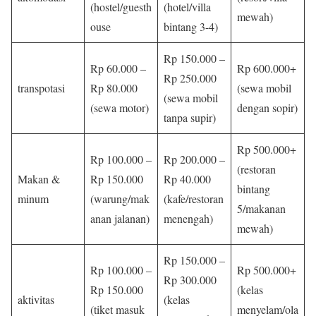
(hostel/guesth
(hotel/villa
mewah)
ouse
bintang 3-4)
Rp 150.000 –
Rp 60.000 –
Rp 600.000+
Rp 250.000
transpotasi
Rp 80.000
(sewa mobil
(sewa mobil
(sewa motor)
dengan sopir)
tanpa supir)
Rp 500.000+
Rp 100.000 –
Rp 200.000 –
(restoran
Makan &
Rp 150.000
Rp 40.000
bintang
minum
(warung/mak
(kafe/restoran
5/makanan
anan jalanan)
menengah)
mewah)
Rp 150.000 –
Rp 100.000 –
Rp 500.000+
Rp 300.000
Rp 150.000
(kelas
aktivitas
(kelas
(tiket masuk
menyelam/ola