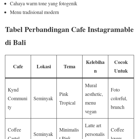
Cahaya warm tone yang fotogenik
Menu tradisional modern
Tabel Perbandingan Cafe Instagramable
di Bali
Kelebiha
Cocok
Cafe
Lokasi
Tema
n
Untuk
Mural
Kynd
Foto
Pink
aesthetic,
Communi
Seminyak
colorful,
Tropical
menu
ty
brunch
vegan
Latte art
Coffee
Minimalis
Coffee
Seminyak
personalis
Cartel
t Pink
lovers