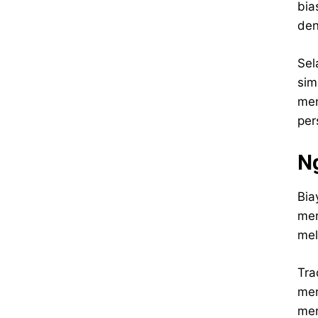
bia
den
Sel
sim
men
per
N
Bia
men
mel
Tra
men
men