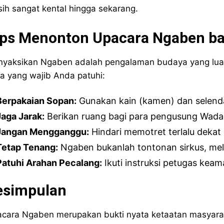
ih sangat kental hingga sekarang.
ips Menonton Upacara Ngaben ba
yaksikan Ngaben adalah pengalaman budaya yang luar 
ka yang wajib Anda patuhi:
Berpakaian Sopan:
Gunakan kain (kamen) dan selend
Jaga Jarak:
Berikan ruang bagi para pengusung Wada
Jangan Mengganggu:
Hindari memotret terlalu dekat 
Tetap Tenang:
Ngaben bukanlah tontonan sirkus, mel
Patuhi Arahan Pecalang:
Ikuti instruksi petugas kea
esimpulan
cara Ngaben merupakan bukti nyata ketaatan masyarakat B