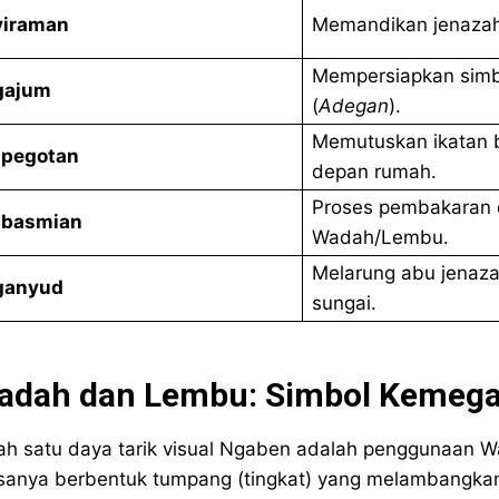
yiraman
Memandikan jenazah 
Mempersiapkan simb
gajum
(
Adegan
).
Memutuskan ikatan 
apegotan
depan rumah.
Proses pembakaran 
abasmian
Wadah/Lembu.
Melarung abu jenaza
ganyud
sungai.
adah dan Lembu: Simbol Kemega
ah satu daya tarik visual Ngaben adalah penggunaan
sanya berbentuk tumpang (tingkat) yang melambangkan l