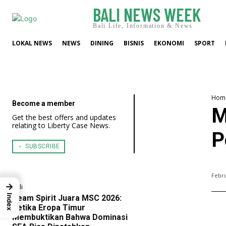
BALI NEWS WEEK
Bali Life, Information & News
LOKAL NEWS
NEWS
DINING
BISNIS
EKONOMI
SPORT
Hom
Become a member
M
Get the best offers and updates
relating to Liberty Case News.
P
﹢ SUBSCRIBE
Febru
→
Bali
Index
Team Spirit Juara MSC 2026:
Ketika Eropa Timur
Membuktikan Bahwa Dominasi