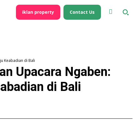
iklan property
Contact Us
u Keabadian di Bali
an Upacara Ngaben:
abadian di Bali