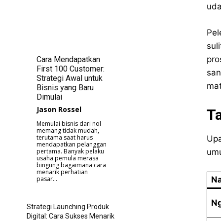
uda
Pel
sul
pro
Cara Mendapatkan
First 100 Customer:
san
Strategi Awal untuk
mat
Bisnis yang Baru
Dimulai
Jason Rossel
T
Memulai bisnis dari nol
memang tidak mudah,
terutama saat harus
Upa
mendapatkan pelanggan
umu
pertama. Banyak pelaku
usaha pemula merasa
bingung bagaimana cara
menarik perhatian
Na
pasar...
Ng
Strategi Launching Produk
Digital: Cara Sukses Menarik