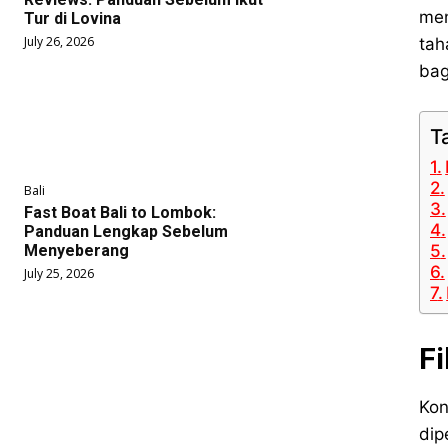
men
Tur di Lovina
July 26, 2026
tah
bag
T
Bali
Fast Boat Bali to Lombok:
Panduan Lengkap Sebelum
Menyeberang
July 25, 2026
F
Kon
dip