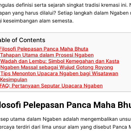
gulas definisi serta sejarah singkat tradisi kremasi 
apan yang harus dilalui? Setiap langkah dalam Ngaben
i keseimbangan alam semesta.
able of Contents
Filosofi Pelepasan Panca Maha Bhuta
Tahapan Utama dalam Prosesi Ngaben
Wadah dan Lembu: Simbol Kemegahan dan Kasta
Ngaben Massal sebagai Wujud Gotong Royong
Tips Menonton Upacara Ngaben bagi Wisatawan
Kesimpulan
FAQ: Pertanyaan Seputar Upacara Ngaben
ilosofi Pelepasan Panca Maha Bh
sep utama dalam Ngaben adalah mengembalikan unsu
ercaya terdiri dari lima unsur alam yang disebut Panca M