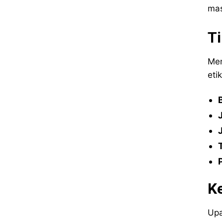
mas
T
Men
eti
K
Upa