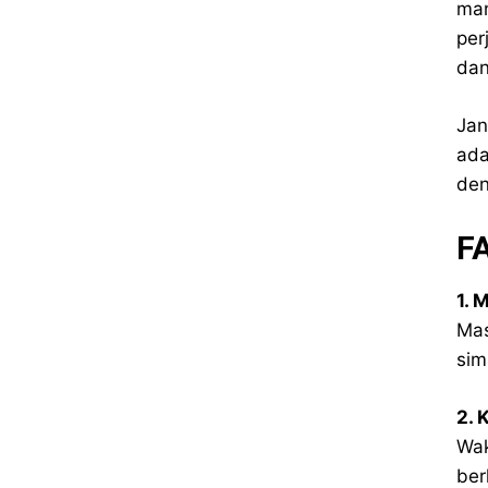
man
per
dan
Jan
ada
den
F
1. 
Mas
sim
2. 
Wak
ber