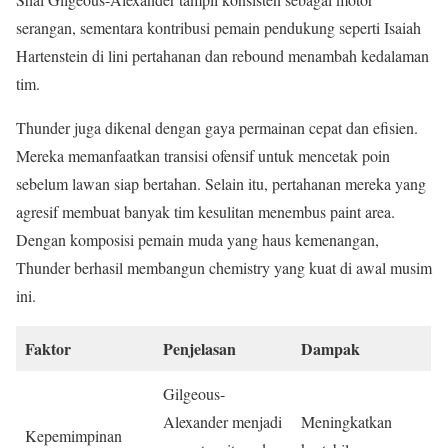
serangan, sementara kontribusi pemain pendukung seperti Isaiah
Hartenstein di lini pertahanan dan rebound menambah kedalaman
tim.
Thunder juga dikenal dengan gaya permainan cepat dan efisien.
Mereka memanfaatkan transisi ofensif untuk mencetak poin
sebelum lawan siap bertahan. Selain itu, pertahanan mereka yang
agresif membuat banyak tim kesulitan menembus paint area.
Dengan komposisi pemain muda yang haus kemenangan,
Thunder berhasil membangun chemistry yang kuat di awal musim
ini.
Faktor
Penjelasan
Dampak
Gilgeous-
Alexander menjadi
Meningkatkan
Kepemimpinan