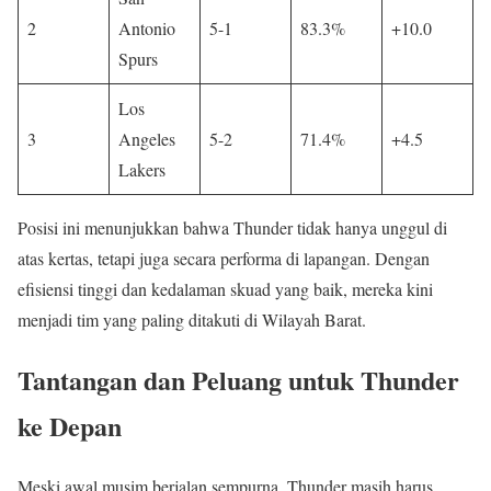
2
Antonio
5-1
83.3%
+10.0
Spurs
Los
3
Angeles
5-2
71.4%
+4.5
Lakers
Posisi ini menunjukkan bahwa Thunder tidak hanya unggul di
atas kertas, tetapi juga secara performa di lapangan. Dengan
efisiensi tinggi dan kedalaman skuad yang baik, mereka kini
menjadi tim yang paling ditakuti di Wilayah Barat.
Tantangan dan Peluang untuk Thunder
ke Depan
Meski awal musim berjalan sempurna, Thunder masih harus