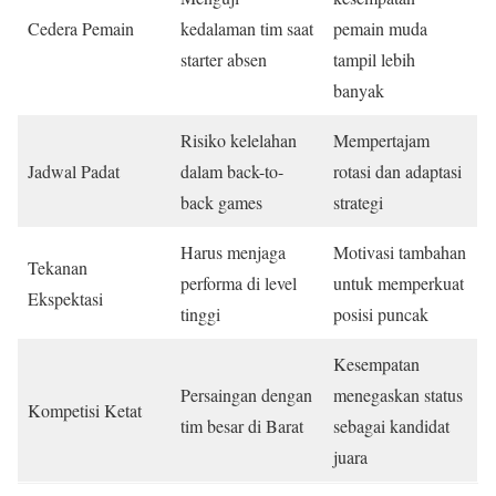
Cedera Pemain
kedalaman tim saat
pemain muda
starter absen
tampil lebih
banyak
Risiko kelelahan
Mempertajam
Jadwal Padat
dalam back-to-
rotasi dan adaptasi
back games
strategi
Harus menjaga
Motivasi tambahan
Tekanan
performa di level
untuk memperkuat
Ekspektasi
tinggi
posisi puncak
Kesempatan
Persaingan dengan
menegaskan status
Kompetisi Ketat
tim besar di Barat
sebagai kandidat
juara