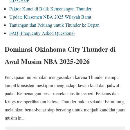
2025-2026
Faktor Kunci di Balik Kemenangan Thunder
Update Klasemen NBA 2025 Wilayah Barat
Tantangan dan Peluang untuk Thunder ke Depan
FAQ (Frequently Asked Questions)
Dominasi Oklahoma City Thunder di
Awal Musim NBA 2025-2026
Pencapaian ini semakin mengesankan karena Thunder mampu
tampil konsisten meskipun menghadapi lawan kuat dan jadwal
padat. Kemenangan besar mereka atas tim seperti Pelicans dan
Kings memperlihatkan bahwa Thunder bukan sekadar beruntung,
melainkan benar-benar siap bersaing untuk menjadi kandidat juara
musim ini.