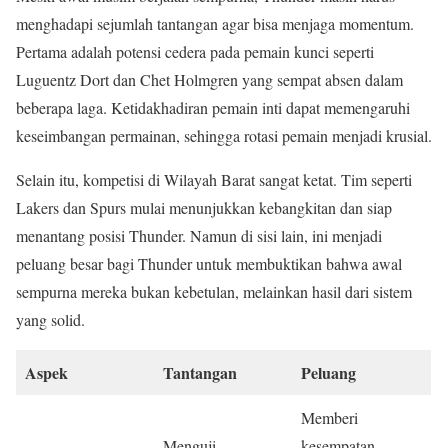
menghadapi sejumlah tantangan agar bisa menjaga momentum.
Pertama adalah potensi cedera pada pemain kunci seperti
Luguentz Dort dan Chet Holmgren yang sempat absen dalam
beberapa laga. Ketidakhadiran pemain inti dapat memengaruhi
keseimbangan permainan, sehingga rotasi pemain menjadi krusial.
Selain itu, kompetisi di Wilayah Barat sangat ketat. Tim seperti
Lakers dan Spurs mulai menunjukkan kebangkitan dan siap
menantang posisi Thunder. Namun di sisi lain, ini menjadi
peluang besar bagi Thunder untuk membuktikan bahwa awal
sempurna mereka bukan kebetulan, melainkan hasil dari sistem
yang solid.
Aspek
Tantangan
Peluang
Memberi
Menguji
kesempatan