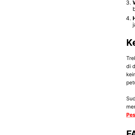
j
K
Tre
di 
ke
pet
Sud
mer
Pes
F