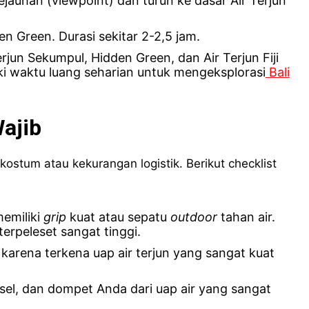
auhan (viewpoint) dan turun ke dasar Air Terjun
n Green. Durasi sekitar 2-2,5 jam.
jun Sekumpul, Hidden Green, dan Air Terjun Fiji
iki waktu luang seharian untuk mengeksplorasi
Bali
ajib
stum atau kekurangan logistik. Berikut checklist
emiliki
grip
kuat atau sepatu
outdoor
tahan air.
terpeleset sangat tinggi.
karena terkena uap air terjun yang sangat kuat
el, dan dompet Anda dari uap air yang sangat