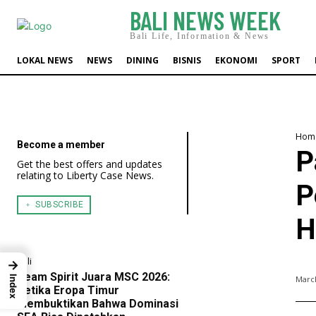
BALI NEWS WEEK
Bali Life, Information & News
LOKAL NEWS
NEWS
DINING
BISNIS
EKONOMI
SPORT
Hom
Become a member
P
Get the best offers and updates
relating to Liberty Case News.
P
﹢ SUBSCRIBE
H
Bali
→
Team Spirit Juara MSC 2026:
March
Index
Ketika Eropa Timur
Membuktikan Bahwa Dominasi