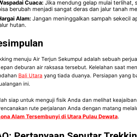
Waspadai Cuaca:
Jika mendung gelap mulai terlihat, s
bisa berubah menjadi sangat deras dan jalur tanah me
Hargai Alam:
Jangan meninggalkan sampah sekecil ap
alur hutan.
esimpulan
kking menuju Air Terjun Sekumpul adalah sebuah perjua
depan deburan air raksasa tersebut. Kelelahan saat me
indahan
Bali Utara
yang tiada duanya. Persiapan yang ba
ualangan ini.
ah siap untuk menguji fisik Anda dan melihat keajaiba
encanakan rute perjalanan Anda dengan matang melalu
ona Alam Tersembunyi di Utara Pulau Dewata
.
AQ: Pertanyaan Seputar Trekki