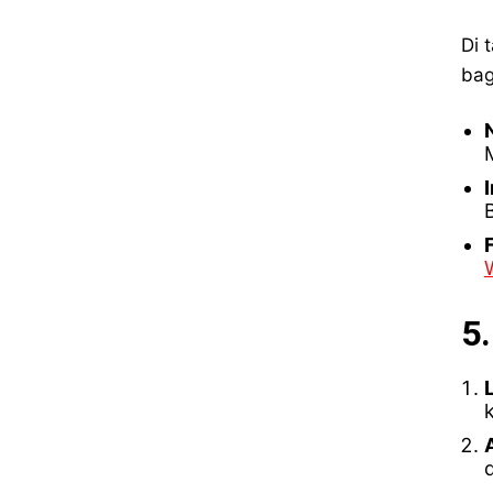
Di 
bag
5