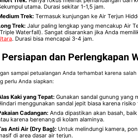
Short Trek:
Hanya fokus melihat pemandangan dari kej
Sekumpul utama. Durasi sekitar 1-1,5 jam.
Medium Trek:
Termasuk kunjungan ke Air Terjun Hidde
Long Trek:
Jalur paling lengkap yang mencakup Air Ter
(Triple Waterfall). Sangat disarankan jika Anda memil
Utara
. Durasi bisa mencapai 3-4 jam.
. Persiapan dan Perlengkapan W
gan sampai petualangan Anda terhambat karena salah ko
g perlu Anda siapkan:
Alas Kaki yang Tepat:
Gunakan sandal gunung yang m
Hindari menggunakan sandal jepit biasa karena risiko 
Pakaian Cadangan:
Anda dipastikan akan basah, baik 
atau karena berenang di kolam alaminya.
Tas Anti Air (Dry Bag):
Untuk melindungi kamera, pons
asif di area dasar air terjun.