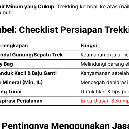
Air Minum yang Cukup:
Trekking kembali ke atas (na
tubuh.
abel: Checklist Persiapan Trek
rlengkapan
Fungsi
ndal Gunung/Sepatu Trek
Keamanan di jalur lic
y Bag
Melindungi barang el
nduk Kecil & Baju Ganti
Kenyamanan setelah
r Mineral (Min. 1L)
Mencegah dehidrasi 
ng Tunai
Untuk tiket & tips p
spirasi Perjalanan
Baca Ulasan Sekump
. Pentingnya Menggunakan Jas