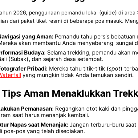
tahun 2026, penggunaan pemandu lokal (guide) di area
ian dari paket tiket resmi di beberapa pos masuk. Men
Navigasi yang Aman:
Pemandu tahu persis bebatuan m
Mereka akan membantu Anda menyeberangi sungai 
Informasi Budaya:
Selama trekking, pemandu akan men
Bali (Subak), dan sejarah desa setempat.
Fotografer Pribadi:
Mereka tahu titik-titik (
spot
) terb
Waterfall
yang mungkin tidak Anda temukan sendiri.
. Tips Aman Menaklukkan Trek
Lakukan Pemanasan:
Regangkan otot kaki dan pingg
kram saat harus menanjak kembali.
Atur Napas saat Menanjak:
Jangan terburu-buru saat p
di pos-pos yang telah disediakan.