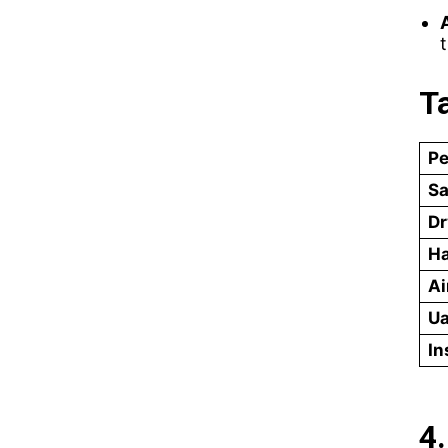
T
Pe
Sa
Dr
Ha
Ai
Ua
In
4