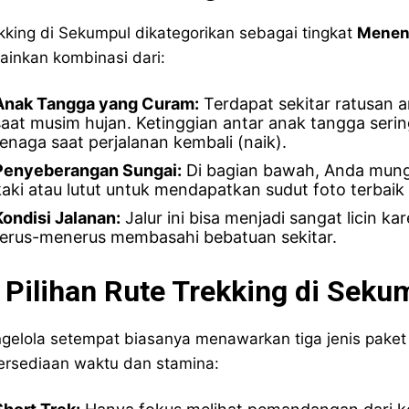
kking di Sekumpul dikategorikan sebagai tingkat
Menen
ainkan kombinasi dari:
Anak Tangga yang Curam:
Terdapat sekitar ratusan 
saat musim hujan. Ketinggian antar anak tangga seri
tenaga saat perjalanan kembali (naik).
Penyeberangan Sungai:
Di bagian bawah, Anda mungki
kaki atau lutut untuk mendapatkan sudut foto terbaik 
Kondisi Jalanan:
Jalur ini bisa menjadi sangat licin ka
terus-menerus membasahi bebatuan sekitar.
. Pilihan Rute Trekking di Seku
gelola setempat biasanya menawarkan tiga jenis paket 
ersediaan waktu dan stamina: