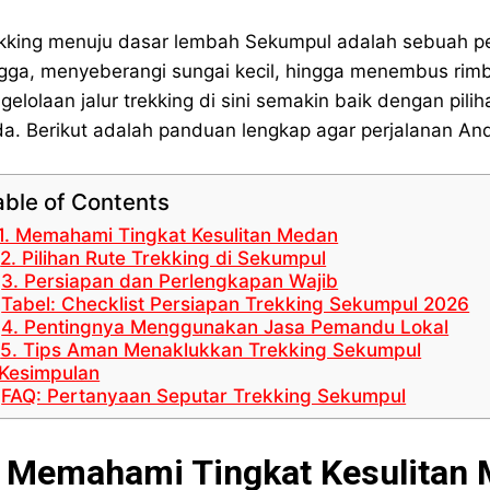
kking menuju dasar lembah Sekumpul adalah sebuah pe
gga, menyeberangi sungai kecil, hingga menembus rimbu
gelolaan jalur trekking di sini semakin baik dengan pi
a. Berikut adalah panduan lengkap agar perjalanan 
able of Contents
1. Memahami Tingkat Kesulitan Medan
2. Pilihan Rute Trekking di Sekumpul
3. Persiapan dan Perlengkapan Wajib
Tabel: Checklist Persiapan Trekking Sekumpul 2026
4. Pentingnya Menggunakan Jasa Pemandu Lokal
5. Tips Aman Menaklukkan Trekking Sekumpul
Kesimpulan
FAQ: Pertanyaan Seputar Trekking Sekumpul
. Memahami Tingkat Kesulitan