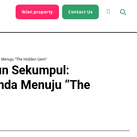
iklan property
Contact Us
da Menuju "The Hidden Gem"
un Sekumpul:
nda Menuju “The