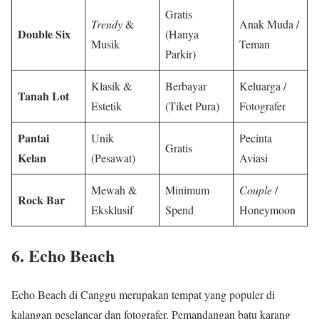
Gratis
Trendy
&
Anak Muda /
Double Six
(Hanya
Musik
Teman
Parkir)
Klasik &
Berbayar
Keluarga /
Tanah Lot
Estetik
(Tiket Pura)
Fotografer
Pantai
Unik
Pecinta
Gratis
Kelan
(Pesawat)
Aviasi
Mewah &
Minimum
Couple
/
Rock Bar
Eksklusif
Spend
Honeymoon
6. Echo Beach
Echo Beach di Canggu merupakan tempat yang populer di
kalangan peselancar dan fotografer. Pemandangan batu karang