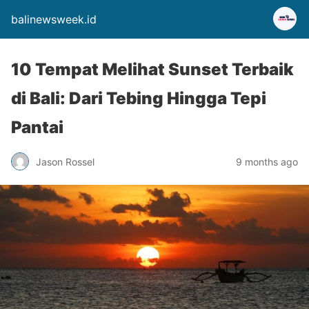
balinewsweek.id
10 Tempat Melihat Sunset Terbaik
di Bali: Dari Tebing Hingga Tepi
Pantai
Jason Rossel
9 months ago