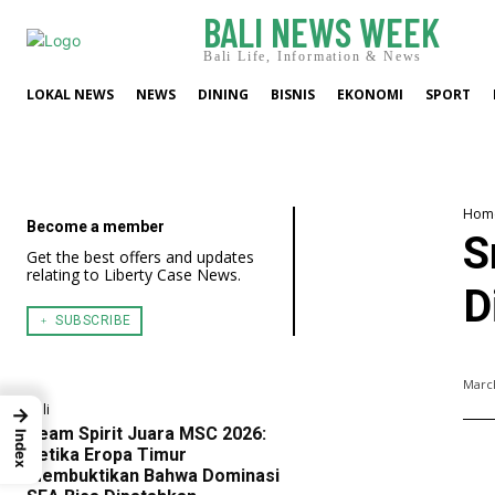
BALI NEWS WEEK
Bali Life, Information & News
LOKAL NEWS
NEWS
DINING
BISNIS
EKONOMI
SPORT
Hom
Become a member
S
Get the best offers and updates
relating to Liberty Case News.
D
﹢ SUBSCRIBE
March
Bali
→
Team Spirit Juara MSC 2026:
Index
Ketika Eropa Timur
Membuktikan Bahwa Dominasi