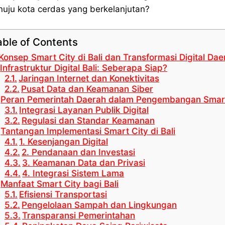
uju kota cerdas yang berkelanjutan?
able of Contents
Konsep Smart City di Bali dan Transformasi Digital Dae
Infrastruktur Digital Bali: Seberapa Siap?
Jaringan Internet dan Konektivitas
Pusat Data dan Keamanan Siber
Peran Pemerintah Daerah dalam Pengembangan Smart 
Integrasi Layanan Publik Digital
Regulasi dan Standar Keamanan
Tantangan Implementasi Smart City di Bali
1. Kesenjangan Digital
2. Pendanaan dan Investasi
3. Keamanan Data dan Privasi
4. Integrasi Sistem Lama
Manfaat Smart City bagi Bali
Efisiensi Transportasi
Pengelolaan Sampah dan Lingkungan
Transparansi Pemerintahan