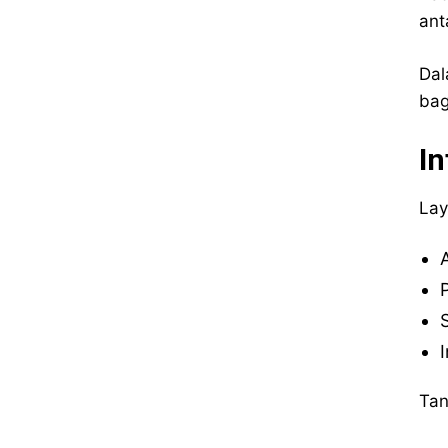
ant
Dal
bag
In
Lay
Tan