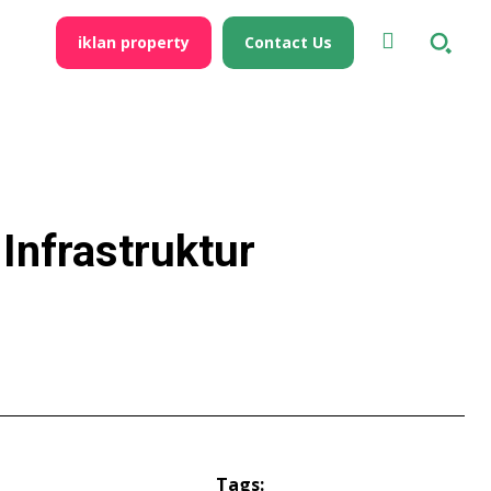
iklan property
Contact Us
 Infrastruktur
Tags: