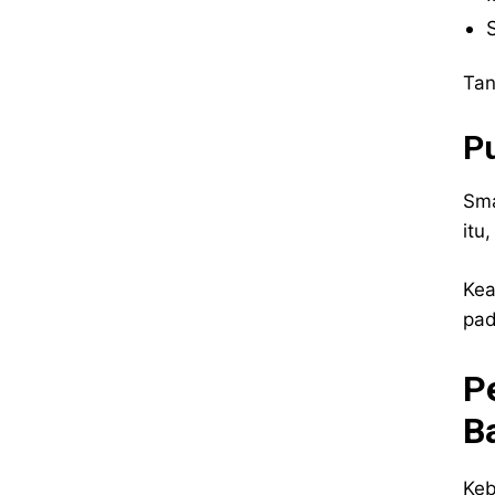
Tan
P
Sma
itu
Kea
pad
P
Ba
Keb