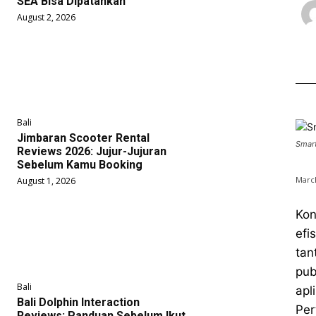
SEA Bisa Dipatahkan
August 2, 2026
Bali
Jimbaran Scooter Rental
Smart
Reviews 2026: Jujur-Jujuran
Sebelum Kamu Booking
March
August 1, 2026
Kon
efi
tan
pub
Bali
apl
Bali Dolphin Interaction
Per
Reviews: Panduan Sebelum Ikut