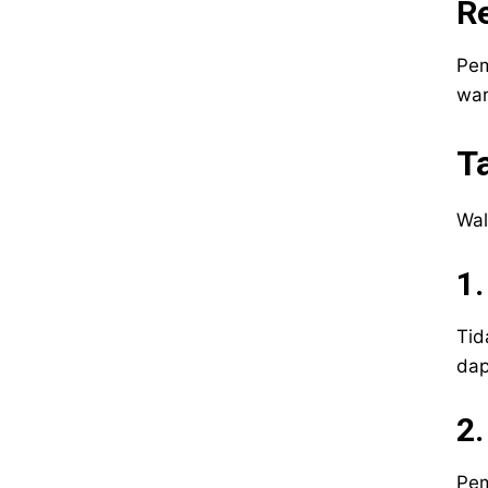
R
Pem
war
T
Wal
1.
Tid
dap
2.
Pem