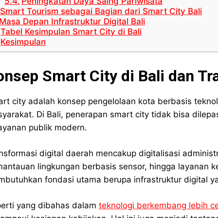
Peningkatan Daya Saing Pariwisata
Smart Tourism sebagai Bagian dari Smart City Bali
Masa Depan Infrastruktur Digital Bali
Tabel Kesimpulan Smart City di Bali
Kesimpulan
onsep Smart City di Bali dan Tr
rt city adalah konsep pengelolaan kota berbasis teknol
yarakat. Di Bali, penerapan smart city tidak bisa dilep
ayanan publik modern.
nsformasi digital daerah mencakup digitalisasi administ
antauan lingkungan berbasis sensor, hingga layanan kes
butuhkan fondasi utama berupa infrastruktur digital ya
erti yang dibahas dalam
teknologi berkembang lebih cep