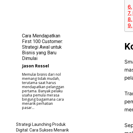
Cara Mendapatkan
First 100 Customer:
K
Strategi Awal untuk
Bisnis yang Baru
Dimulai
Sma
Jason Rossel
mas
Memulai bisnis dari nol
pel
memang tidak mudah,
terutama saat harus
mendapatkan pelanggan
pertama. Banyak pelaku
Tra
usaha pemula merasa
bingung bagaimana cara
pem
menarik perhatian
pasar...
mem
Strategi Launching Produk
Sep
Digital: Cara Sukses Menarik