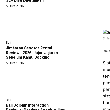
SEA Bisa Dipatahkan
August 2, 2026
Siste
Bali
Jimbaran Scooter Rental
Janua
Reviews 2026: Jujur-Jujuran
Sebelum Kamu Booking
Sis
August 1, 2026
mem
ten
pen
pen
sis
Bali
bud
Bali Dolphin Interaction
mod
Reviews: Panduan Sebelum Ikut