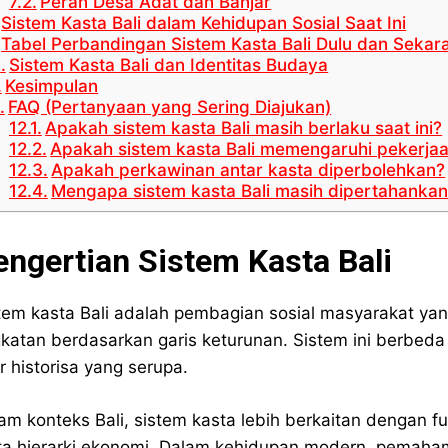
Peran Desa Adat dan Banjar
Sistem Kasta Bali dalam Kehidupan Sosial Saat Ini
Tabel Perbandingan Sistem Kasta Bali Dulu dan Sekar
Sistem Kasta Bali dan Identitas Budaya
Kesimpulan
FAQ (Pertanyaan yang Sering Diajukan)
Apakah sistem kasta Bali masih berlaku saat ini?
Apakah sistem kasta Bali memengaruhi pekerja
Apakah perkawinan antar kasta diperbolehkan?
Mengapa sistem kasta Bali masih dipertahanka
engertian Sistem Kasta Bali
tem kasta Bali adalah pembagian sosial masyarakat yan
gkatan berdasarkan garis keturunan. Sistem ini berbeda
r historisa yang serupa.
am konteks Bali, sistem kasta lebih berkaitan dengan 
a hierarki ekonomi. Dalam kehidupan modern, pemahaman