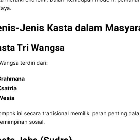
aya.
enis-Jenis Kasta dalam Masyara
asta Tri Wangsa
 Wangsa terdiri dari:
Brahmana
Ksatria
Wesia
ompok ini secara tradisional memiliki peran penting da
emimpinan sosial.