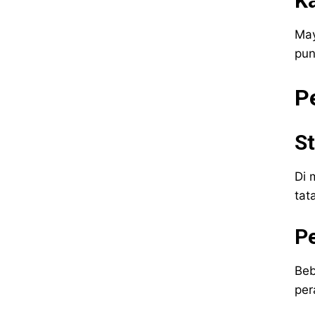
Ka
May
pun
P
St
Di 
tat
Pe
Beb
per