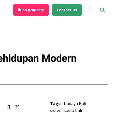
iklan property
Contact Us
Kehidupan Modern
Tags:
budaya Bali
135
sistem kasta bali