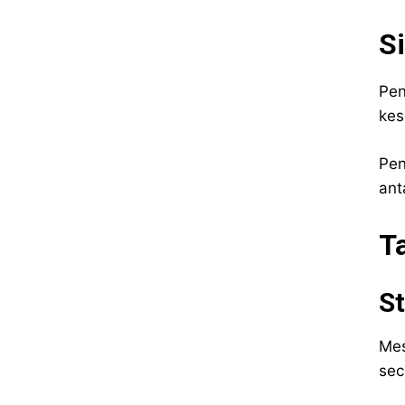
S
Pen
kes
Pen
ant
T
St
Mes
sec