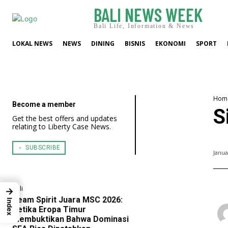
BALI NEWS WEEK
Bali Life, Information & News
LOKAL NEWS
NEWS
DINING
BISNIS
EKONOMI
SPORT
Hom
Become a member
S
Get the best offers and updates
relating to Liberty Case News.
﹢ SUBSCRIBE
Janua
Bali
→
Team Spirit Juara MSC 2026:
Index
Ketika Eropa Timur
Membuktikan Bahwa Dominasi