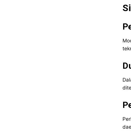
S
P
Mod
tek
Du
Dal
dit
P
Per
dae