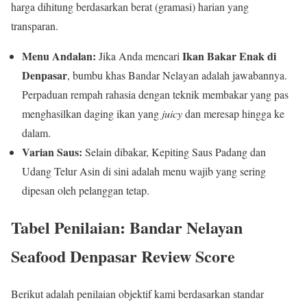
harga dihitung berdasarkan berat (gramasi) harian yang
transparan.
Menu Andalan:
Ikan Bakar Enak di
Jika Anda mencari
Denpasar
, bumbu khas Bandar Nelayan adalah jawabannya.
Perpaduan rempah rahasia dengan teknik membakar yang pas
menghasilkan daging ikan yang
juicy
dan meresap hingga ke
dalam.
Varian Saus:
Selain dibakar, Kepiting Saus Padang dan
Udang Telur Asin di sini adalah menu wajib yang sering
dipesan oleh pelanggan tetap.
Tabel Penilaian: Bandar Nelayan
Seafood Denpasar Review Score
Berikut adalah penilaian objektif kami berdasarkan standar