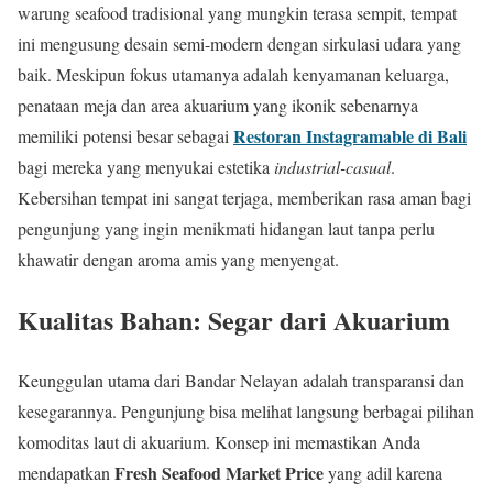
warung seafood tradisional yang mungkin terasa sempit, tempat
ini mengusung desain semi-modern dengan sirkulasi udara yang
baik. Meskipun fokus utamanya adalah kenyamanan keluarga,
penataan meja dan area akuarium yang ikonik sebenarnya
Restoran Instagramable di Bali
memiliki potensi besar sebagai
bagi mereka yang menyukai estetika
industrial-casual
.
Kebersihan tempat ini sangat terjaga, memberikan rasa aman bagi
pengunjung yang ingin menikmati hidangan laut tanpa perlu
khawatir dengan aroma amis yang menyengat.
Kualitas Bahan: Segar dari Akuarium
Keunggulan utama dari Bandar Nelayan adalah transparansi dan
kesegarannya. Pengunjung bisa melihat langsung berbagai pilihan
komoditas laut di akuarium. Konsep ini memastikan Anda
Fresh Seafood Market Price
mendapatkan
yang adil karena