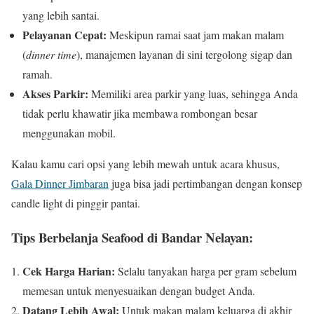
yang lebih santai.
Pelayanan Cepat:
Meskipun ramai saat jam makan malam
(
dinner time
), manajemen layanan di sini tergolong sigap dan
ramah.
Akses Parkir:
Memiliki area parkir yang luas, sehingga Anda
tidak perlu khawatir jika membawa rombongan besar
menggunakan mobil.
Kalau kamu cari opsi yang lebih mewah untuk acara khusus,
Gala Dinner Jimbaran
juga bisa jadi pertimbangan dengan konsep
candle light di pinggir pantai.
Tips Berbelanja Seafood di Bandar Nelayan:
Cek Harga Harian:
Selalu tanyakan harga per gram sebelum
memesan untuk menyesuaikan dengan budget Anda.
Datang Lebih Awal:
Untuk makan malam keluarga di akhir