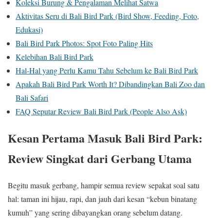
Koleksi Burung & Pengalaman Melihat Satwa
Aktivitas Seru di Bali Bird Park (Bird Show, Feeding, Foto,
Edukasi)
Bali Bird Park Photos: Spot Foto Paling Hits
Kelebihan Bali Bird Park
Hal-Hal yang Perlu Kamu Tahu Sebelum ke Bali Bird Park
Apakah Bali Bird Park Worth It? Dibandingkan Bali Zoo dan
Bali Safari
FAQ Seputar Review Bali Bird Park (People Also Ask)
Kesan Pertama Masuk Bali Bird Park:
Review Singkat dari Gerbang Utama
Begitu masuk gerbang, hampir semua review sepakat soal satu
hal: taman ini hijau, rapi, dan jauh dari kesan “kebun binatang
kumuh” yang sering dibayangkan orang sebelum datang.