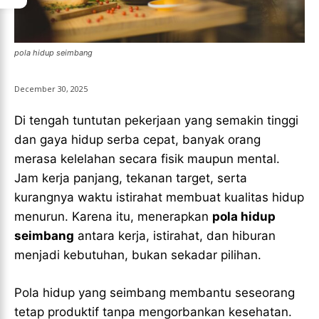
LIGA EROPA
LIGA EROPA
LIGA EROPA
LIGA EROPA
INDONESIAN LEAGUE
INDONESIAN LEAGUE
INDONESIAN LEAGUE
INDONESIAN LEAGUE
pola hidup seimbang
CRICKET
CRICKET
CRICKET
CRICKET
BASKETBALL
BASKETBALL
December 30, 2025
BASKETBALL
BASKETBALL
TENNIS
TENNIS
Di tengah tuntutan pekerjaan yang semakin tinggi
TENNIS
TENNIS
dan gaya hidup serba cepat, banyak orang
ESPORT
ESPORT
merasa kelelahan secara fisik maupun mental.
TEAMS
TEAMS
ESPORT
ESPORT
TEAMS
TEAMS
Jam kerja panjang, tekanan target, serta
ESPORTS WORLD CUP
ESPORTS WORLD CUP
kurangnya waktu istirahat membuat kualitas hidup
ESPORTS WORLD CUP
ESPORTS WORLD CUP
menurun. Karena itu, menerapkan
pola hidup
FREE FIRE
FREE FIRE
FREE FIRE
FREE FIRE
seimbang
antara kerja, istirahat, dan hiburan
PUBG MOBILE
PUBG MOBILE
menjadi kebutuhan, bukan sekadar pilihan.
PUBG MOBILE
PUBG MOBILE
DOTA 2
DOTA 2
DOTA 2
DOTA 2
Pola hidup yang seimbang membantu seseorang
MOBILE LEGENDS
MOBILE LEGENDS
tetap produktif tanpa mengorbankan kesehatan.
MOBILE LEGENDS
MOBILE LEGENDS