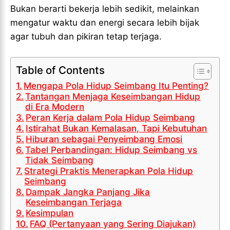
VALORANT
VALORANT
Bukan berarti bekerja lebih sedikit, melainkan
VALORANT
VALORANT
mengatur waktu dan energi secara lebih bijak
TEKNOLOGI
TEKNOLOGI
agar tubuh dan pikiran tetap terjaga.
TEKNOLOGI
TEKNOLOGI
AKOMODASI
AKOMODASI
AKOMODASI
AKOMODASI
ENGLISH
ENGLISH
Table of Contents
ENGLISH
ENGLISH
Mengapa Pola Hidup Seimbang Itu Penting?
Tantangan Menjaga Keseimbangan Hidup
LIFESTYLE
LIFESTYLE
di Era Modern
LIFESTYLE
LIFESTYLE
Peran Kerja dalam Pola Hidup Seimbang
SENI & BUDAYA
SENI & BUDAYA
Istirahat Bukan Kemalasan, Tapi Kebutuhan
SENI & BUDAYA
SENI & BUDAYA
Hiburan sebagai Penyeimbang Emosi
HIBURAN
HIBURAN
Tabel Perbandingan: Hidup Seimbang vs
HIBURAN
HIBURAN
Tidak Seimbang
KELUARGA & HUBUNGAN
KELUARGA & HUBUNGAN
Strategi Praktis Menerapkan Pola Hidup
KELUARGA & HUBUNGAN
KELUARGA & HUBUNGAN
Seimbang
FASHION & KECANTIKAN
FASHION & KECANTIKAN
Dampak Jangka Panjang Jika
FASHION & KECANTIKAN
FASHION & KECANTIKAN
KESEHATAN
KESEHATAN
Keseimbangan Terjaga
KESEHATAN
KESEHATAN
Kesimpulan
TRAVEL
TRAVEL
FAQ (Pertanyaan yang Sering Diajukan)