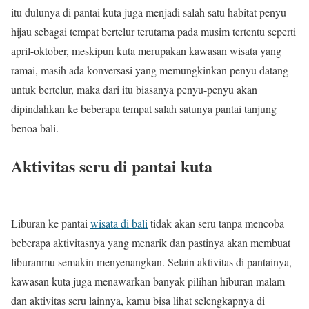
itu dulunya di pantai kuta juga menjadi salah satu habitat penyu
hijau sebagai tempat bertelur terutama pada musim tertentu seperti
april-oktober, meskipun kuta merupakan kawasan wisata yang
ramai, masih ada konversasi yang memungkinkan penyu datang
untuk bertelur, maka dari itu biasanya penyu-penyu akan
dipindahkan ke beberapa tempat salah satunya pantai tanjung
benoa bali.
Aktivitas seru di pantai kuta
Liburan ke pantai
wisata di bali
tidak akan seru tanpa mencoba
beberapa aktivitasnya yang menarik dan pastinya akan membuat
liburanmu semakin menyenangkan. Selain aktivitas di pantainya,
kawasan kuta juga menawarkan banyak pilihan hiburan malam
dan aktivitas seru lainnya, kamu bisa lihat selengkapnya di