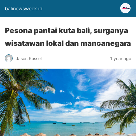
balinewsweek.id
Pesona pantai kuta bali, surganya
wisatawan lokal dan mancanegara
Jason Rossel
1 year ago