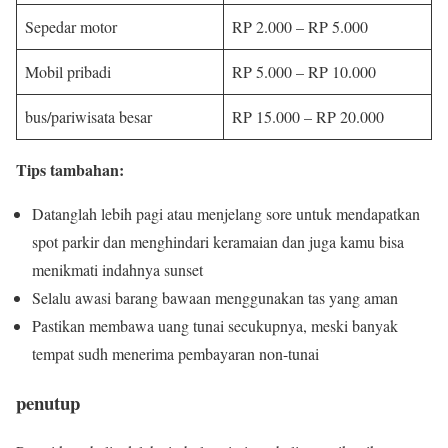
Sepedar motor
RP 2.000 – RP 5.000
Mobil pribadi
RP 5.000 – RP 10.000
bus/pariwisata besar
RP 15.000 – RP 20.000
Tips tambahan:
Datanglah lebih pagi atau menjelang sore untuk mendapatkan
spot parkir dan menghindari keramaian dan juga kamu bisa
menikmati indahnya sunset
Selalu awasi barang bawaan menggunakan tas yang aman
Pastikan membawa uang tunai secukupnya, meski banyak
tempat sudh menerima pembayaran non-tunai
penutup