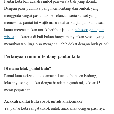
Pantai kuta bali adalah simbol pariwisata bali yang ikonik.
Dengan pasir putihnya yang membentang dan ombak yang
menggoda sangat pas untuk berselancar, serta sunset yang
memesona, pantai ini wajib masuk daftar kunjungan kamu saat
kamu merencanakan untuk berlibur jadikan
bali sebagai tujuan
wisata
mu karena di bali bukan hanya menyajikan wisata yang
memukau tapi juga bisa mengenal lebih dekat dengan budaya bali
Pertanyaan umum tentang pantai kuta
Di mana letak pantai kuta?
Pantai kuta terletak di kecamatan kuta, kabupaten badung,
lokasinya sangat dekat dengat bandara ngurah rai, sekitar 15
menit perjalanan
Apakah pantai kuta cocok untuk anak-anak?
Ya, pantai kuta sangat cocok untuk anak-anak dengan pasirnya