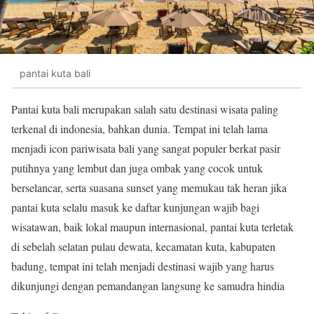
pantai kuta bali
Pantai kuta bali merupakan salah satu destinasi wisata paling
terkenal di indonesia, bahkan dunia. Tempat ini telah lama
menjadi icon pariwisata bali yang sangat populer berkat pasir
putihnya yang lembut dan juga ombak yang cocok untuk
berselancar, serta suasana sunset yang memukau tak heran jika
pantai kuta selalu masuk ke daftar kunjungan wajib bagi
wisatawan, baik lokal maupun internasional, pantai kuta terletak
di sebelah selatan pulau dewata, kecamatan kuta, kabupaten
badung, tempat ini telah menjadi destinasi wajib yang harus
dikunjungi dengan pemandangan langsung ke samudra hindia