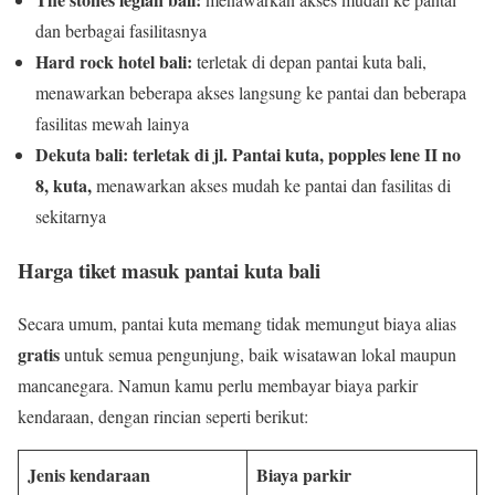
dan berbagai fasilitasnya
Hard rock hotel bali:
terletak di depan pantai kuta bali,
menawarkan beberapa akses langsung ke pantai dan beberapa
fasilitas mewah lainya
Dekuta bali: terletak di jl. Pantai kuta, popples lene II no
8, kuta,
menawarkan akses mudah ke pantai dan fasilitas di
sekitarnya
Harga tiket masuk pantai kuta bali
Secara umum, pantai kuta memang tidak memungut biaya alias
gratis
untuk semua pengunjung, baik wisatawan lokal maupun
mancanegara. Namun kamu perlu membayar biaya parkir
kendaraan, dengan rincian seperti berikut:
Jenis kendaraan
Biaya parkir