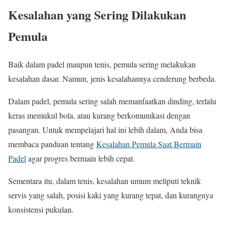
Kesalahan yang Sering Dilakukan
Pemula
Baik dalam padel maupun tenis, pemula sering melakukan
kesalahan dasar. Namun, jenis kesalahannya cenderung berbeda.
Dalam padel, pemula sering salah memanfaatkan dinding, terlalu
keras memukul bola, atau kurang berkomunikasi dengan
pasangan. Untuk mempelajari hal ini lebih dalam, Anda bisa
membaca panduan tentang
Kesalahan Pemula Saat Bermain
Padel
agar progres bermain lebih cepat.
Sementara itu, dalam tenis, kesalahan umum meliputi teknik
servis yang salah, posisi kaki yang kurang tepat, dan kurangnya
konsistensi pukulan.