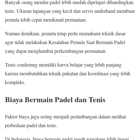
Banyak orang menilai padel lebih mudah dipelajari dibandingkan
tenis. Ukuran lapangan yang kecil dan servis underhand membuat
pemula lebih cepat menikmati permainan.
Namun demikian, pemula tetap perlu memahami teknik dasar
agar tidak melakukan Kesalahan Pemula Saat Bermain Padel
yang dapat menghambat perkembangan permainan.
Tenis cenderung memiliki kurva belajar yang lebih panjang
karena membutuhkan teknik pukulan dan koordinasi yang lebih
kompleks.
Biaya Bermain Padel dan Tenis
Faktor biaya juga sering menjadi pertimbangan dalam melihat
perbedaan padel dan tenis.
Di Indonesia, biaya bermain padel masih tergolong lebih tinggi