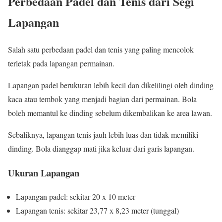
Perbedaan Padel dan Tenis dari Segi
Lapangan
Salah satu perbedaan padel dan tenis yang paling mencolok
terletak pada lapangan permainan.
Lapangan padel berukuran lebih kecil dan dikelilingi oleh dinding
kaca atau tembok yang menjadi bagian dari permainan. Bola
boleh memantul ke dinding sebelum dikembalikan ke area lawan.
Sebaliknya, lapangan tenis jauh lebih luas dan tidak memiliki
dinding. Bola dianggap mati jika keluar dari garis lapangan.
Ukuran Lapangan
Lapangan padel: sekitar 20 x 10 meter
Lapangan tenis: sekitar 23,77 x 8,23 meter (tunggal)