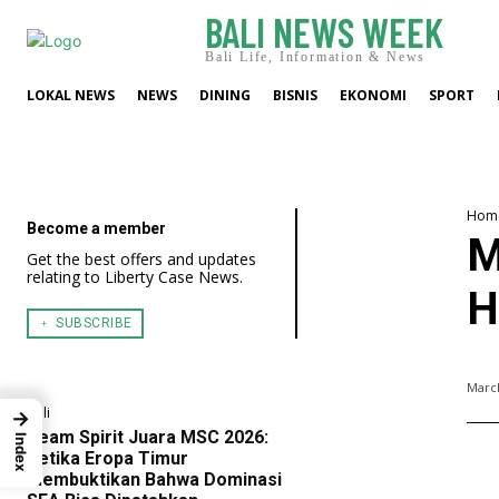
BALI NEWS WEEK
Bali Life, Information & News
LOKAL NEWS
NEWS
DINING
BISNIS
EKONOMI
SPORT
Hom
Become a member
M
Get the best offers and updates
relating to Liberty Case News.
H
﹢ SUBSCRIBE
March
Bali
→
Team Spirit Juara MSC 2026:
Index
Ketika Eropa Timur
Membuktikan Bahwa Dominasi