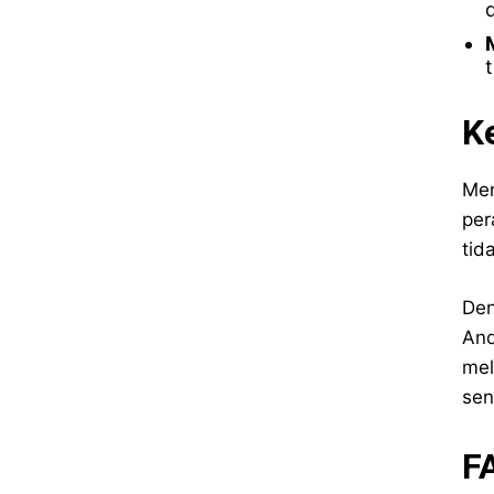
t
K
Mem
per
tid
Den
And
mel
sen
F