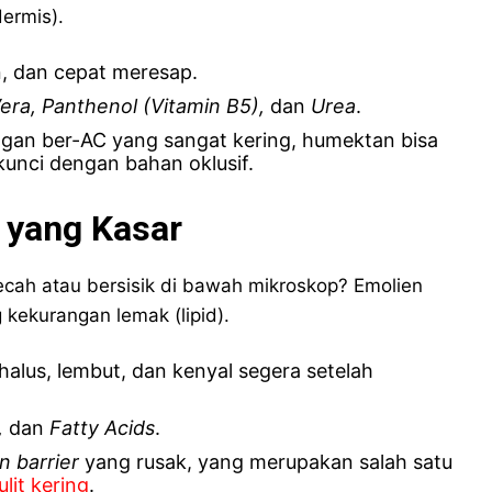
dermis).
n, dan cepat meresap.
Vera, Panthenol (Vitamin B5),
dan
Urea
.
ngan ber-AC yang sangat kering, humektan bisa
dikunci dengan bahan oklusif.
t yang Kasar
ecah atau bersisik di bawah mikroskop? Emolien
 kekurangan lemak (lipid).
halus, lembut, dan kenyal segera setelah
,
dan
Fatty Acids
.
n barrier
yang rusak, yang merupakan salah satu
lit kering
.