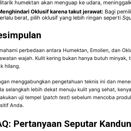
ditarik humektan akan menguap ke udara, meninggalka
Menghindari Oklusif karena takut jerawat:
Bagi pemili
erlalu berat, pilih oklusif yang lebih ringan seperti
Squ
esimpulan
ahami perbedaan antara Humektan, Emolien, dan Oklu
awatan wajah. Kulit kering bukan hanya butuh minyak, ta
ak hilang.
gan menggabungkan pengetahuan teknis ini dan men
a selangkah lebih dekat menuju kulit yang sehat, kenya
akukan uji tempel (
patch test
) sebelum mencoba produk
sitif Anda.
AQ: Pertanyaan Seputar Kandu