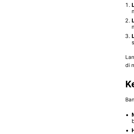
Lan
di 
K
Ban