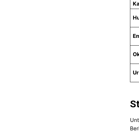
Ka
H
Em
Ok
Ur
St
Unt
Ber