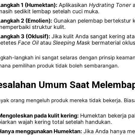
Langkah 1 (Humektan):
Aplikasikan
Hydrating Toner
a
masih sedikit lembap setelah cuci muka.
Langkah 2 (Emolien):
Gunakan pelembap bertekstur 
memperbaiki struktur kulit.
Langkah 3 (Oklusif):
Jika kulit Anda sangat kering at
setetes
Face Oil
atau
Sleeping Mask
bermaterial oklusi
gkah-langkah ini sangat selaras dengan prinsip keam
mana pemilihan produk tidak boleh sembarangan.
esalahan Umum Saat Melembapk
yak orang mengeluh produk mereka tidak bekerja. Bias
Mengoleskan pada kulit kering:
Humektan bekerja pali
biarkan wajah kering total setelah handukan.
Hanya menggunakan Humektan:
Jika Anda hanya mem