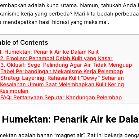
embapkan adalah kunci utama. Namun, tahukah Anda ba
anisme kerja yang berbeda? Mari kita bedah perbedaa
a mendapatkan hasil hidrasi yang maksimal.
able of Contents
1. Humektan: Penarik Air ke Dalam Kulit
2. Emolien: Penambal Celah Kulit yang Kasar
3. Oklusif: Segel Pelindung Agar Air Tidak Menguap
Tabel Perbandingan Mekanisme Kerja Pelembap
Strategi Layering: Rahasia Kulit “Dewy” Seharian
Kesalahan Umum Saat Melembapkan Kulit Kering
Kesimpulan
FAQ: Pertanyaan Seputar Kandungan Pelembap
. Humektan: Penarik Air ke Dala
ektan adalah bahan “magnet air”. Zat ini bekerja dengan