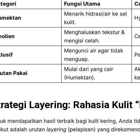
tegori
Fungsi Utama
C
Menarik hidrasi/air ke sel
umektan
Hy
kulit.
Menghaluskan tekstur &
olien
Ce
mengisi celah.
Mengunci air agar tidak
lusif
Pe
menguap.
Mulai dari yang cair
Ak
utan Pakai
(Humektan).
ke
rategi Layering: Rahasia Kulit
uk mendapatkan hasil terbaik bagi kulit kering, Anda t
ikut adalah urutan
layering
(pelapisan) yang direkomenda