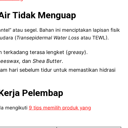
 Air Tidak Menguap
tel” atau segel. Bahan ini menciptakan lapisan fisik
udara (
Transepidermal Water Loss
atau TEWL).
n terkadang terasa lengket (
greasy
).
 Beeswax,
dan
Shea Butter
.
am hari sebelum tidur untuk memastikan hidrasi
Kerja Pelembap
da mengikuti
9 tips memilih produk yang