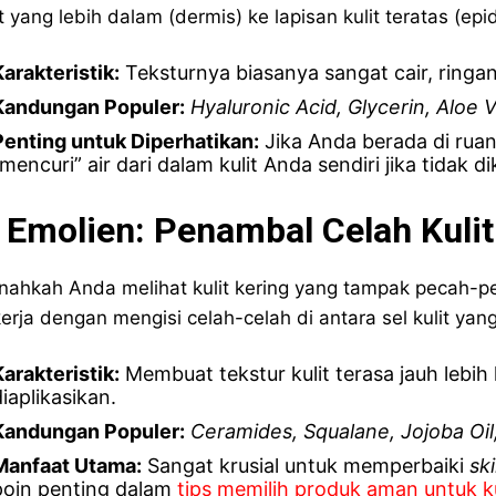
it yang lebih dalam (dermis) ke lapisan kulit teratas (epi
Karakteristik:
Teksturnya biasanya sangat cair, ringa
Kandungan Populer:
Hyaluronic Acid, Glycerin, Aloe 
Penting untuk Diperhatikan:
Jika Anda berada di rua
mencuri” air dari dalam kulit Anda sendiri jika tidak 
. Emolien: Penambal Celah Kuli
nahkah Anda melihat kulit kering yang tampak pecah-p
erja dengan mengisi celah-celah di antara sel kulit yang
Karakteristik:
Membuat tekstur kulit terasa jauh lebih 
iaplikasikan.
Kandungan Populer:
Ceramides, Squalane, Jojoba Oil
Manfaat Utama:
Sangat krusial untuk memperbaiki
ski
poin penting dalam
tips memilih produk aman untuk ku