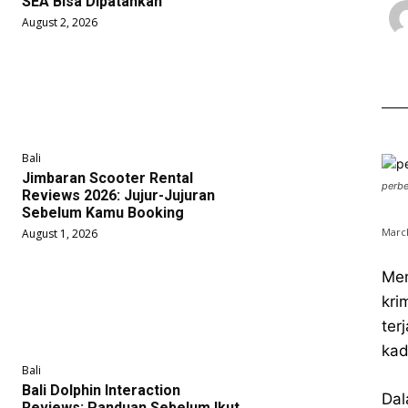
SEA Bisa Dipatahkan
August 2, 2026
Bali
Jimbaran Scooter Rental
perb
Reviews 2026: Jujur-Jujuran
Sebelum Kamu Booking
March
August 1, 2026
Mem
kri
ter
kad
Bali
Bali Dolphin Interaction
Dal
Reviews: Panduan Sebelum Ikut