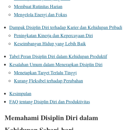
Membuat Rutinitas Harian
Mengelola Energi dan Fokus
Dampak Disiplin Diri terhadap Karier dan Kehidupan Pribadi
Peningkatan Kinerja dan Kepercayaan Diri
Keseimbangan Hidup yang Lebih Baik
Tabel Peran Disiplin Diri dalam Kehidupan Produktif
Kesalahan Umum dalam Menerapkan Disiplin Diri
Menetapkan Target Terlalu Tinggi
Kurang Fleksibel terhadap Perubahan
Kesimpulan
FAQ tentang Disiplin Diri dan Produktivitas
Memahami Disiplin Diri dalam
Kehidupan Sehari-hari