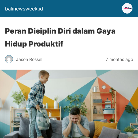
balinewsweek.id
Peran Disiplin Diri dalam Gaya
Hidup Produktif
Jason Rossel
7 months ago