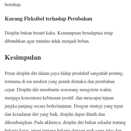
bertahap.
Kurang Fleksibel terhadap Perubahan
Disiplin bukan berarti kaku. Kemampuan beradaptasi tetap
dibutuhkan agar rutinitas tidak menjadi beban.
Kesimpulan
Peran disiplin diri dalam gaya hidup produktif sangatlah penting,
terutama di era modern yang penuh distraksi dan perubahan
cepat. Disiplin diri membantu seseorang mengelola waktu,
menjaga konsistensi kebiasaan positif, dan mencapai tujuan
jangka panjang secara berkelanjutan. Dengan strategi yang tepat
dan kesadaran diri yang baik, disiplin dapat dilatih dan
dikembangkan. Pada akhirnya, disiplin diri bukan sekadar tentang
bekerja keras, tetapi tentang bekerja dengan arah yang jelas dan