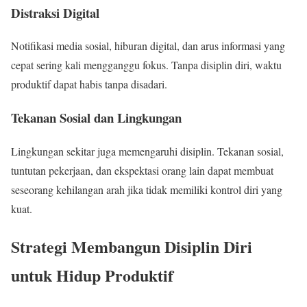
Distraksi Digital
Notifikasi media sosial, hiburan digital, dan arus informasi yang
cepat sering kali mengganggu fokus. Tanpa disiplin diri, waktu
produktif dapat habis tanpa disadari.
Tekanan Sosial dan Lingkungan
Lingkungan sekitar juga memengaruhi disiplin. Tekanan sosial,
tuntutan pekerjaan, dan ekspektasi orang lain dapat membuat
seseorang kehilangan arah jika tidak memiliki kontrol diri yang
kuat.
Strategi Membangun Disiplin Diri
untuk Hidup Produktif