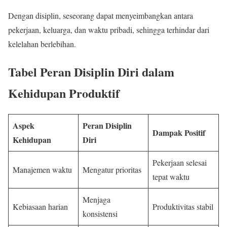
Dengan disiplin, seseorang dapat menyeimbangkan antara
pekerjaan, keluarga, dan waktu pribadi, sehingga terhindar dari
kelelahan berlebihan.
Tabel Peran Disiplin Diri dalam
Kehidupan Produktif
Aspek
Peran Disiplin
Dampak Positif
Kehidupan
Diri
Pekerjaan selesai
Manajemen waktu
Mengatur prioritas
tepat waktu
Menjaga
Kebiasaan harian
Produktivitas stabil
konsistensi