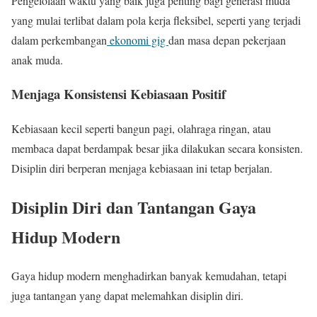
Pengelolaan waktu yang baik juga penting bagi generasi muda
yang mulai terlibat dalam pola kerja fleksibel, seperti yang terjadi
dalam perkembangan
ekonomi gig
dan masa depan pekerjaan
anak muda.
Menjaga Konsistensi Kebiasaan Positif
Kebiasaan kecil seperti bangun pagi, olahraga ringan, atau
membaca dapat berdampak besar jika dilakukan secara konsisten.
Disiplin diri berperan menjaga kebiasaan ini tetap berjalan.
Disiplin Diri dan Tantangan Gaya
Hidup Modern
Gaya hidup modern menghadirkan banyak kemudahan, tetapi
juga tantangan yang dapat melemahkan disiplin diri.