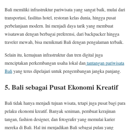
Bali memiliki infrastruktur pariwisata yang sangat baik, mulai dari
transportasi, fasilitas hotel, restoran kelas dunia, hingga pusat
perbelanjaan modern. Ini menjadi daya tarik yang membuat
wisatawan dengan berbagai preferensi, dari backpacker hingga
traveler mewah, bisa menikmati Bali dengan pengalaman terbaik.
Selain itu, kemajuan infrastruktur dan tren digital juga
menciptakan perkembangan usaha lokal dan
tantangan pariwisata
Bali
yang terus dipelajari untuk pengembangan jangka panjang.
5. Bali sebagai Pusat Ekonomi Kreatif
Bali tidak hanya menjadi tujuan wisata, tetapi juga pusat bagi para
pelaku ekonomi kreatif. Banyak seniman, pembuat kerajinan
tangan, fashion designer, dan fotografer yang memulai karier
mereka di Bali. Hal ini menjadikan Bali sebagai pulau yang