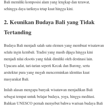
Bali memiliki komposisi alam yang lengkap dan terawat,
sehingga daya tariknya tetap kuat hingga kini.
2. Keunikan Budaya Bali yang Tidak
Tertanding
Budaya Bali menjadi salah satu elemen yang membuat wisatawan
selalu ingin kembali. Tradisi yang masih dijaga hingga kini
menjadi nilai eksotis yang tidak dimiliki oleh destinasi lain.
Upacara adat, tari-tarian seperti Kecak dan Barong, serta
arsitektur pura yang megah mencerminkan identitas kuat
masyarakat Bali.
Inilah alasan mengapa banyak wisatawan menjadikan Bali
sebagai tempat untuk belajar budaya, yoga, hingga meditasi.
Bahkan UNESCO pernah menyebut bahwa warisan budaya Bali