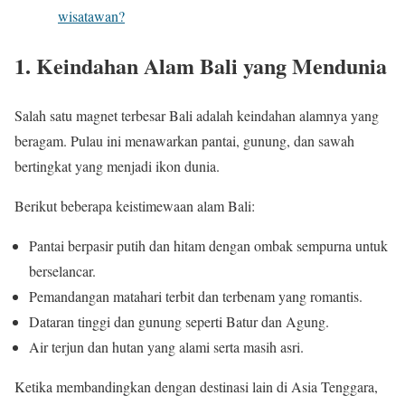
wisatawan?
1. Keindahan Alam Bali yang Mendunia
Salah satu magnet terbesar Bali adalah keindahan alamnya yang
beragam. Pulau ini menawarkan pantai, gunung, dan sawah
bertingkat yang menjadi ikon dunia.
Berikut beberapa keistimewaan alam Bali:
Pantai berpasir putih dan hitam dengan ombak sempurna untuk
berselancar.
Pemandangan matahari terbit dan terbenam yang romantis.
Dataran tinggi dan gunung seperti Batur dan Agung.
Air terjun dan hutan yang alami serta masih asri.
Ketika membandingkan dengan destinasi lain di Asia Tenggara,