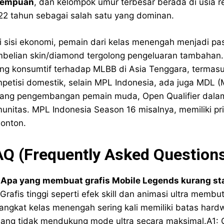
rempuan
, dan kelompok umur terbesar berada di usia 
22 tahun sebagai salah satu yang dominan.
i sisi ekonomi, pemain dari kelas menengah menjadi 
belian skin/diamond tergolong pengeluaran tambahan. 
ing konsumtif terhadap MLBB di Asia Tenggara, termasuk 
petisi domestik, selain MPL Indonesia, ada juga MDL 
jang pengembangan pemain muda, Open Qualifier dalam
unitas. MPL Indonesia Season 16 misalnya, memiliki pri
onton.
AQ (Frequently Asked Question
 Apa yang membuat grafis Mobile Legends kurang st
 Grafis tinggi seperti efek skill dan animasi ultra me
angkat kelas menengah sering kali memiliki batas hard
ang tidak mendukung mode ultra secara maksimal.A1: Graf