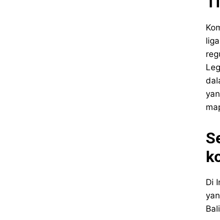
T
Kom
lig
reg
Leg
dal
yan
ma
S
ko
Di 
yan
Bal