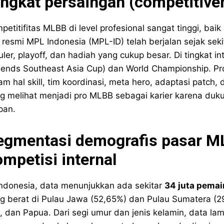
ingkat persaingan (competitive
petitifitas MLBB di level profesional sangat tinggi, bai
a resmi MPL Indonesia (MPL-ID) telah berjalan sejak sek
uler, playoff, dan hadiah yang cukup besar. Di tingkat 
ends Southeast Asia Cup) dan World Championship. Pr
am hal skill, tim koordinasi, meta hero, adaptasi patc
g melihat menjadi pro MLBB sebagai karier karena duk
pan.
egmentasi demografis pasar ML
mpetisi internal
Indonesia, data menunjukkan ada sekitar
34 juta pemai
g berat di Pulau Jawa (52,65%) dan Pulau Sumatera (29
i, dan Papua. Dari segi umur dan jenis kelamin, data l