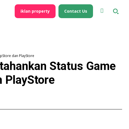
iklan property
Contact Us
pStore dan PlayStore
rtahankan Status Game
n PlayStore