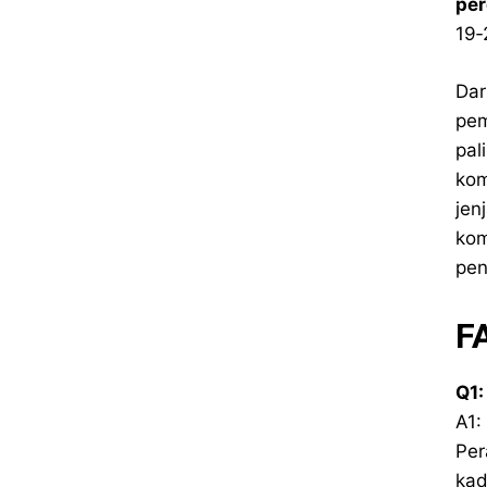
pe
19‑
Dar
pem
pal
kom
jen
kom
pen
F
Q1:
A1:
Per
kad