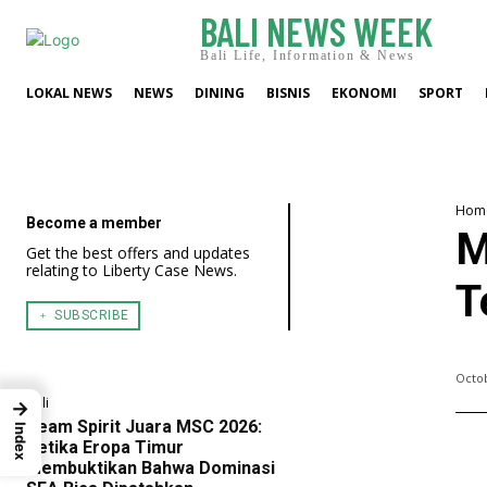
BALI NEWS WEEK
Bali Life, Information & News
LOKAL NEWS
NEWS
DINING
BISNIS
EKONOMI
SPORT
Hom
Become a member
M
Get the best offers and updates
relating to Liberty Case News.
T
﹢ SUBSCRIBE
Octob
Bali
→
Team Spirit Juara MSC 2026:
Index
Ketika Eropa Timur
Membuktikan Bahwa Dominasi