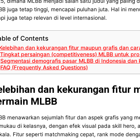
5, dimana MLBB menjadi salah satu judul yang paling d
B juga tetap tinggi, mencapai puluhan juta. Hal ini 
api juga tetap relevan di level internasional.
able of Contents
Kelebihan dan kekurangan fitur maupun grafis dan ca
Tingkat persaingan (competitiveness) MLBB untuk pro
Segmentasi demografis pasar MLBB di Indonesia dan k
FAQ (Frequently Asked Questions)
elebihan dan kekurangan fitur 
ermain MLBB
B menawarkan sejumlah fitur dan aspek grafis yang men
ukau di kelasnya, dengan efek visual pada skill hero, 
kala. Fitur seperti matchmaking cepat, rank mode denga