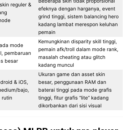
Beberapa skin tidak proporsional
skin reguler &
efeknya dengan harganya, event
ang
grind tinggi, sistem balancing hero
 mode
kadang lambat merespon keluhan
pemain
Kemungkinan disparity skill tinggi,
 ada mode
pemain afk/troll dalam mode rank,
al, pembaruan
masalah cheating atau glitch
as besar
kadang muncul
Ukuran game dan asset skin
droid & iOS,
besar, penggunaan RAM dan
 medium/bajo,
baterai tinggi pada mode grafis
rutin
tinggi, fitur grafis “lite” kadang
dikorbankan dari sisi visual