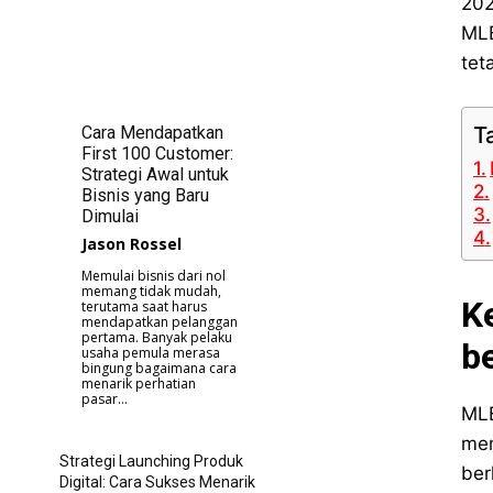
202
MLB
tet
T
Cara Mendapatkan
First 100 Customer:
Strategi Awal untuk
Bisnis yang Baru
Dimulai
Jason Rossel
Memulai bisnis dari nol
memang tidak mudah,
K
terutama saat harus
mendapatkan pelanggan
pertama. Banyak pelaku
b
usaha pemula merasa
bingung bagaimana cara
menarik perhatian
pasar...
MLB
mem
Strategi Launching Produk
ber
Digital: Cara Sukses Menarik