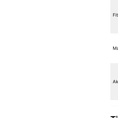
Fi
Ma
Ak