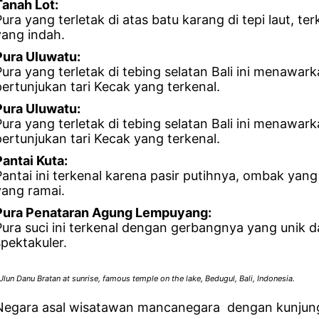
Tanah Lot:
Pura yang terletak di atas batu karang di tepi laut,
yang indah.
Pura Uluwatu:
Pura yang terletak di tebing selatan Bali ini menaw
pertunjukan tari Kecak yang terkenal.
Pura Uluwatu:
Pura yang terletak di tebing selatan Bali ini menaw
pertunjukan tari Kecak yang terkenal.
Pantai Kuta:
Pantai ini terkenal karena pasir putihnya, ombak yang
yang ramai.
Pura Penataran Agung Lempuyang:
Pura suci ini terkenal dengan gerbangnya yang unik
spektakuler.
Ulun Danu Bratan at sunrise, famous temple on the lake, Bedugul, Bali, Indonesia.
Negara asal wisatawan mancanegara dengan kunjung