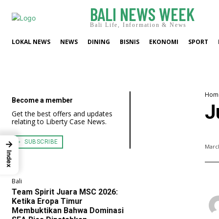
BALI NEWS WEEK
Bali Life, Information & News
LOKAL NEWS
NEWS
DINING
BISNIS
EKONOMI
SPORT
Hom
Become a member
J
Get the best offers and updates
relating to Liberty Case News.
﹢ SUBSCRIBE
→
March
Index
Bali
Team Spirit Juara MSC 2026:
Ketika Eropa Timur
Membuktikan Bahwa Dominasi