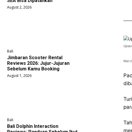
SEA Bisa Dipatahkan
August 2, 2026
Upaca
Bali
Jimbaran Scooter Rental
March
Reviews 2026: Jujur-Jujuran
Sebelum Kamu Booking
Pad
August 1, 2026
dib
Tur
par
Bali
Tah
Bali Dolphin Interaction
men
Reviews: Panduan Sebelum Ikut