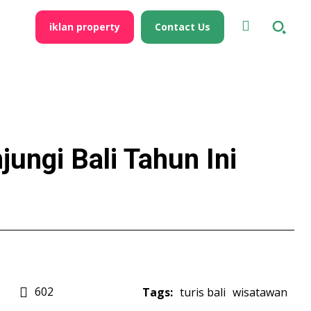
iklan property
Contact Us
ungi Bali Tahun Ini
602
Tags:
turis bali
wisatawan