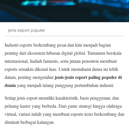
jenis esport populer
Industri esports berkembang pesat dan kini menjadi bagian
penting dari ekosistem hiburan digital global. Turnamen berskala
internasional, hadiah fantastis, serta jutaan penonton membuat
esports semakin dikenal luas. Untuk memahami dunia ini lebih
jenis-jenis esport paling populer di
dalam, penting mengetahui
dunia
yang menjadi tulang punggung pertumbuhan industri.
Setiap jenis esport memiliki karakteristik, basis penggemar, dan
peluang karier yang berbeda. Dari game strategi hingga olahraga
virtual, variasi inilah yang membuat esports terus berkembang dan
diminati berbagai kalangan.