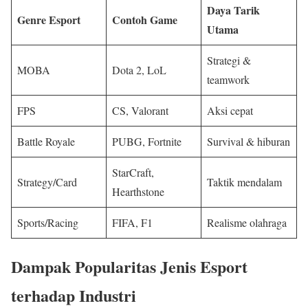
Daya Tarik
Genre Esport
Contoh Game
Utama
Strategi &
MOBA
Dota 2, LoL
teamwork
FPS
CS, Valorant
Aksi cepat
Battle Royale
PUBG, Fortnite
Survival & hiburan
StarCraft,
Strategy/Card
Taktik mendalam
Hearthstone
Sports/Racing
FIFA, F1
Realisme olahraga
Dampak Popularitas Jenis Esport
terhadap Industri