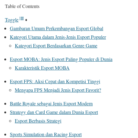
Table of Contents
Toggle
Gambaran Umum Perkembangan Esport Global
Kategori Utama dalam Jenis-Jenis Esport Populer
Kategori Esport Berdasarkan Genre Game
Esport MOBA: Jenis Esport Paling Populer di Dunia
Karakteristik Esport MOBA
Esport FPS: Aksi Cepat dan Kompetisi Tinggi
Mengapa FPS Menjadi Jenis Esport Favorit?
Battle Royale sebagai Jenis Esport Modern
Strategy dan Card Game dalam Dunia Esport
Esport Berbasis Strategi
Sports Simulation dan Racing Esport