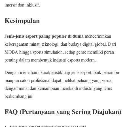
imersif dan inklusif.
Kesimpulan
Jenis-jenis esport paling populer di dunia
mencerminkan
keberagaman minat, teknologi, dan budaya digital global. Dari
MOBA hingga sports simulation, setiap genre memiliki peran
penting dalam membentuk industri esports modern.
Dengan memahami karakteristik tiap jenis esport, baik penonton
maupun calon profesional dapat melihat peluang yang sesuai
dengan minat dan kemampuan mereka di industri yang terus
berkembang ini.
FAQ (Pertanyaan yang Sering Diajukan)
1. Apa jenis esport paling populer saat ini?