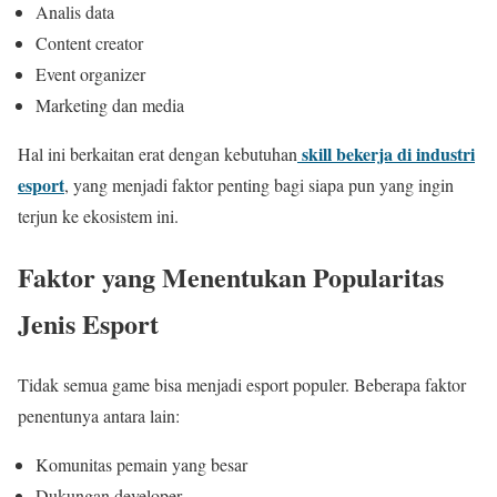
Analis data
Content creator
Event organizer
Marketing dan media
skill bekerja di industri
Hal ini berkaitan erat dengan kebutuhan
esport
, yang menjadi faktor penting bagi siapa pun yang ingin
terjun ke ekosistem ini.
Faktor yang Menentukan Popularitas
Jenis Esport
Tidak semua game bisa menjadi esport populer. Beberapa faktor
penentunya antara lain:
Komunitas pemain yang besar
Dukungan developer