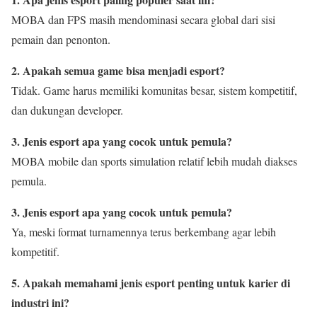
MOBA dan FPS masih mendominasi secara global dari sisi
pemain dan penonton.
2. Apakah semua game bisa menjadi esport?
Tidak. Game harus memiliki komunitas besar, sistem kompetitif,
dan dukungan developer.
3. Jenis esport apa yang cocok untuk pemula?
MOBA mobile dan sports simulation relatif lebih mudah diakses
pemula.
3. Jenis esport apa yang cocok untuk pemula?
Ya, meski format turnamennya terus berkembang agar lebih
kompetitif.
5. Apakah memahami jenis esport penting untuk karier di
industri ini?