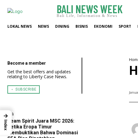
BALI NEWS WEEK
Bali Life, Information & News
LOKAL NEWS
NEWS
DINING
BISNIS
EKONOMI
SPORT
Hom
Become a member
H
Get the best offers and updates
relating to Liberty Case News.
﹢ SUBSCRIBE
Janua
Bali
→
Team Spirit Juara MSC 2026:
Index
Ketika Eropa Timur
Membuktikan Bahwa Dominasi