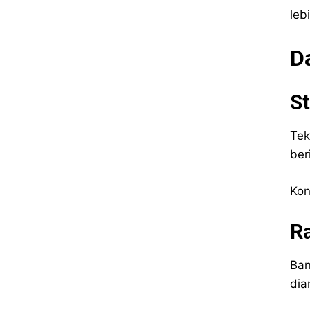
leb
D
St
Tek
ber
Kon
Ra
Ban
dia