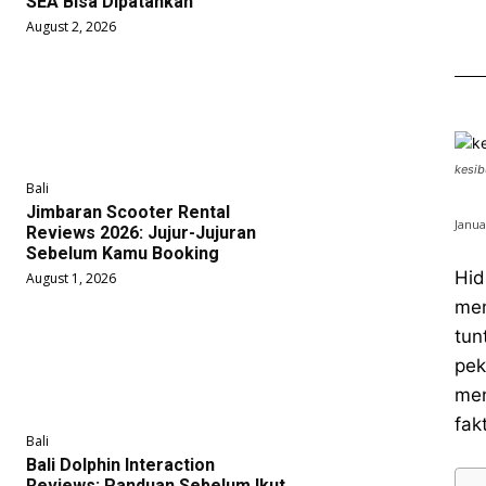
SEA Bisa Dipatahkan
August 2, 2026
kesib
Bali
Jimbaran Scooter Rental
Janua
Reviews 2026: Jujur-Jujuran
Sebelum Kamu Booking
Hid
August 1, 2026
mem
tun
pek
men
fak
Bali
Bali Dolphin Interaction
Reviews: Panduan Sebelum Ikut