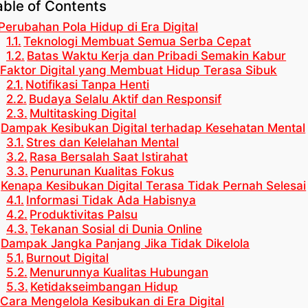
able of Contents
Perubahan Pola Hidup di Era Digital
Teknologi Membuat Semua Serba Cepat
Batas Waktu Kerja dan Pribadi Semakin Kabur
Faktor Digital yang Membuat Hidup Terasa Sibuk
Notifikasi Tanpa Henti
Budaya Selalu Aktif dan Responsif
Multitasking Digital
Dampak Kesibukan Digital terhadap Kesehatan Mental
Stres dan Kelelahan Mental
Rasa Bersalah Saat Istirahat
Penurunan Kualitas Fokus
Kenapa Kesibukan Digital Terasa Tidak Pernah Selesai
Informasi Tidak Ada Habisnya
Produktivitas Palsu
Tekanan Sosial di Dunia Online
Dampak Jangka Panjang Jika Tidak Dikelola
Burnout Digital
Menurunnya Kualitas Hubungan
Ketidakseimbangan Hidup
Cara Mengelola Kesibukan di Era Digital