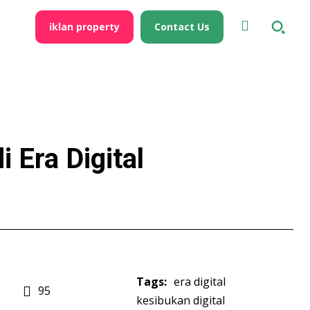
iklan property
Contact Us
 Era Digital
Tags:
era digital
95
kesibukan digital