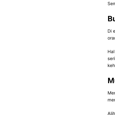
Sem
Bu
Di 
ora
Hal
ser
keh
Mu
Mem
mem
Ali