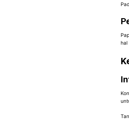
Pad
P
Pap
hal
K
In
Kon
unt
Tan