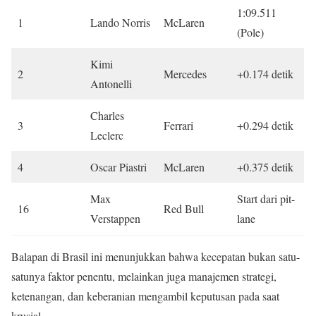
1:09.511
1
Lando Norris
McLaren
(Pole)
Kimi
2
Mercedes
+0.174 detik
Antonelli
Charles
3
Ferrari
+0.294 detik
Leclerc
4
Oscar Piastri
McLaren
+0.375 detik
Max
Start dari pit-
16
Red Bull
Verstappen
lane
Balapan di Brasil ini menunjukkan bahwa kecepatan bukan satu-
satunya faktor penentu, melainkan juga manajemen strategi,
ketenangan, dan keberanian mengambil keputusan pada saat
krusial.