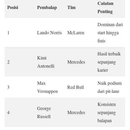
Catatan
Posisi
Pembalap
Tim
Penting
Dominan dari
1
Lando Norris
McLaren
start hingga
finis
Hasil terbaik
Kimi
2
Mercedes
sepanjang
Antonelli
karier
Max
Naik podium
3
Red Bull
Verstappen
dari pit-lane
Konsisten
George
4
Mercedes
sepanjang
Russell
balapan