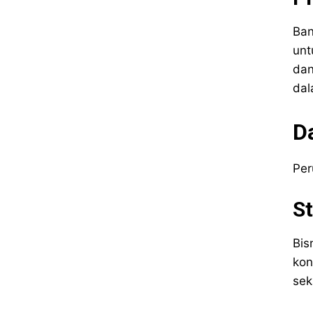
Ban
unt
dan
dal
D
Per
S
Bis
kon
sek