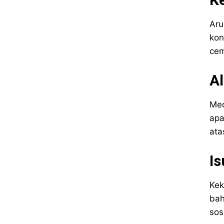
Aru
kon
cem
Al
Med
apa
ata
Is
Kek
bah
sosi