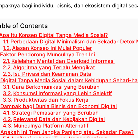
paknya bagi individu, bisnis, dan ekosistem digital sec
able of Contents
Apa Itu Konsep Digital Tanpa Media Sosial?
Perbedaan Digital Minimalism dan Sekadar Detox 
Alasan Konsep Ini Mulai Populer
Faktor Pendorong Munculnya Tren Ini
Kelelahan Mental dan Overload Informasi
Algoritma yang Terlalu Mengikat
Isu Privasi dan Keamanan Data
Digital Tanpa Media Sosial dalam Kehidupan Sehari-ha
Cara Berkomunikasi yang Berubah
Konsumsi Informasi yang Lebih Selektif
Produktivitas dan Fokus Kerja
Dampak bagi Dunia Bisnis dan Ekonomi Digital
Strategi Pemasaran yang Berubah
Relevansi Data dan Kebijakan Digital
Munculnya Platform Alternatif
Apakah Ini Tren Jangka Panjang atau Sekadar Fase?