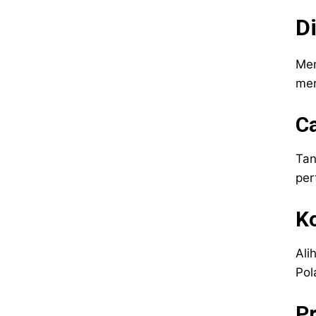
D
Men
mer
C
Tan
per
Ko
Ali
Pol
Pr