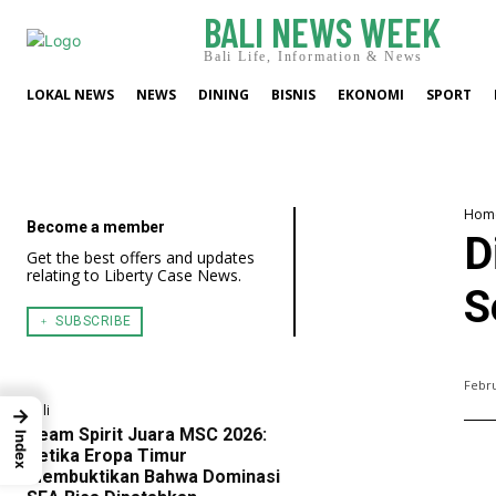
BALI NEWS WEEK
Bali Life, Information & News
LOKAL NEWS
NEWS
DINING
BISNIS
EKONOMI
SPORT
Hom
Become a member
D
Get the best offers and updates
relating to Liberty Case News.
S
﹢ SUBSCRIBE
Febru
Bali
→
Team Spirit Juara MSC 2026:
Index
Ketika Eropa Timur
Membuktikan Bahwa Dominasi