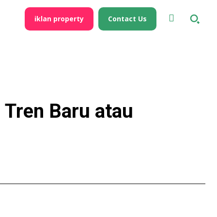
iklan property
Contact Us
: Tren Baru atau