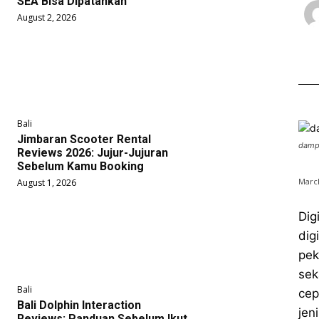
SEA Bisa Dipatahkan
August 2, 2026
Bali
Jimbaran Scooter Rental
dampa
Reviews 2026: Jujur-Jujuran
Sebelum Kamu Booking
March
August 1, 2026
Dig
dig
pek
sek
Bali
cep
Bali Dolphin Interaction
jen
Reviews: Panduan Sebelum Ikut