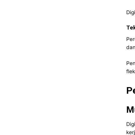
Dig
Tek
Per
dan
Pen
fle
Pe
M
Dig
ker