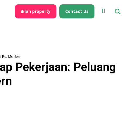
iklan property
Contact Us
di Era Modern
dap Pekerjaan: Peluang
ern