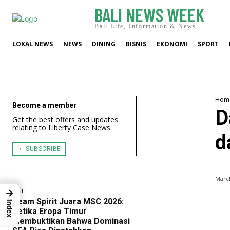
BALI NEWS WEEK
Bali Life, Information & News
LOKAL NEWS
NEWS
DINING
BISNIS
EKONOMI
SPORT
Hom
Become a member
D
Get the best offers and updates
relating to Liberty Case News.
d
﹢ SUBSCRIBE
March
Bali
→
Team Spirit Juara MSC 2026:
Index
Ketika Eropa Timur
Membuktikan Bahwa Dominasi