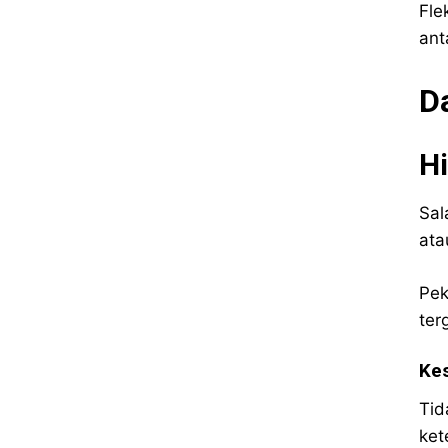
Fle
ant
D
H
Sal
ata
Pek
ter
Kes
Tid
ket