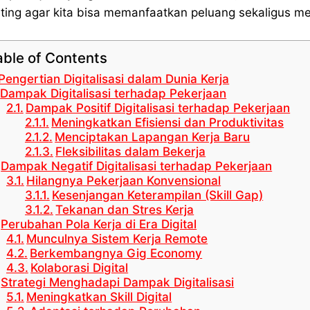
ting agar kita bisa memanfaatkan peluang sekaligus meng
able of Contents
Pengertian Digitalisasi dalam Dunia Kerja
Dampak Digitalisasi terhadap Pekerjaan
Dampak Positif Digitalisasi terhadap Pekerjaan
Meningkatkan Efisiensi dan Produktivitas
Menciptakan Lapangan Kerja Baru
Fleksibilitas dalam Bekerja
Dampak Negatif Digitalisasi terhadap Pekerjaan
Hilangnya Pekerjaan Konvensional
Kesenjangan Keterampilan (Skill Gap)
Tekanan dan Stres Kerja
Perubahan Pola Kerja di Era Digital
Munculnya Sistem Kerja Remote
Berkembangnya Gig Economy
Kolaborasi Digital
Strategi Menghadapi Dampak Digitalisasi
Meningkatkan Skill Digital