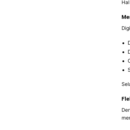
Hal
Men
Dig
Sel
Fle
Den
mem