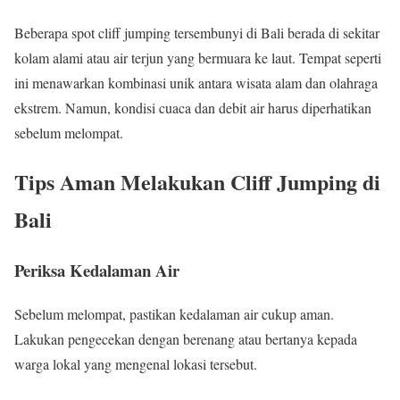
Beberapa spot cliff jumping tersembunyi di Bali berada di sekitar
kolam alami atau air terjun yang bermuara ke laut. Tempat seperti
ini menawarkan kombinasi unik antara wisata alam dan olahraga
ekstrem. Namun, kondisi cuaca dan debit air harus diperhatikan
sebelum melompat.
Tips Aman Melakukan Cliff Jumping di
Bali
Periksa Kedalaman Air
Sebelum melompat, pastikan kedalaman air cukup aman.
Lakukan pengecekan dengan berenang atau bertanya kepada
warga lokal yang mengenal lokasi tersebut.