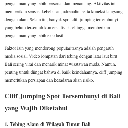
pengalaman yang lebih personal dan menantang. Aktivitas ini
memberikan sensasi kebebasan, adrenalin, serta koneksi langsung
dengan alam. Selain itu, banyak spot cliff jumping tersembunyi
yang belum tersentuh komersialisasi sehingga memberikan
pengalaman yang lebih eksklusif.
Faktor lain yang mendorong popularitasnya adalah pengaruh
media sosial. Video lompatan dari tebing dengan latar laut biru
Bali sering viral dan menarik minat wisatawan muda. Namun,
penting untuk diingat bahwa di balik keindahannya, cliff jumping
memerlukan persiapan dan kesadaran akan risiko.
Cliff Jumping Spot Tersembunyi di Bali
yang Wajib Diketahui
1. Tebing Alam di Wilayah Timur Bali