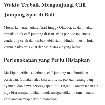
Waktu Terbaik Mengunjungi Cliff
Jumping Spot di Bali
Musim kemarau, antara April hingga Oktober, adalah waktu
terbaik untuk cliff jumping di Bali. Pada periode ini, cuaca
cenderung cerah dan ombak lebih stabil. Hindari musim hujan
karena risiko arus kuat dan visibilitas air yang buruk.
Perlengkapan yang Perlu Disiapkan
Meskipun terlihat sederhana, cliff jumping membutuhkan
persiapan. Gunakan alas kaki anti selip, pakaian renang yang
nyaman, dan bawa perlengkapan P3K ringan. Kamera tahan air
juga bisa menjadi pilihan untuk mengabadikan momen, namun
keselamatan tetap harus diutamakan.