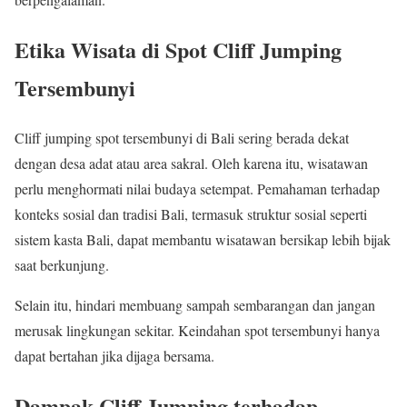
Etika Wisata di Spot Cliff Jumping
Tersembunyi
Cliff jumping spot tersembunyi di Bali sering berada dekat
dengan desa adat atau area sakral. Oleh karena itu, wisatawan
perlu menghormati nilai budaya setempat. Pemahaman terhadap
konteks sosial dan tradisi Bali, termasuk struktur sosial seperti
sistem kasta Bali, dapat membantu wisatawan bersikap lebih bijak
saat berkunjung.
Selain itu, hindari membuang sampah sembarangan dan jangan
merusak lingkungan sekitar. Keindahan spot tersembunyi hanya
dapat bertahan jika dijaga bersama.
Dampak Cliff Jumping terhadap