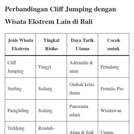
Perbandingan Cliff Jumping dengan
Wisata Ekstrem Lain di Bali
Jenis Wisata
Tingkat
Daya Tarik
Cocok
Ekstrem
Risiko
Utama
untuk
Cliff
Adrenalin &
Tinggi
Petualang
Jumping
alam
Ombak kelas
Surfing
Sedang
Pemula–Pro
dunia
Panorama
Paragliding
Sedang
Wisatawan
udara
Trekking
Rendah–
Alam & fisik
Umum