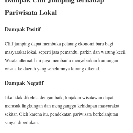
Pariwisata Lokal
Dampak Positif
Cliff jumping dapat membuka peluang ekonomi baru bagi
masyarakat lokal, seperti jasa pemandu, parkir, dan warung kecil.
Wisata alternatif ini juga membantu menyebarkan kunjungan
wisata ke daerah yang sebelumnya kurang dikenal.
Dampak Negatif
Jika tidak dikelola dengan baik, lonjakan wisatawan dapat
merusak lingkungan dan mengganggu kehidupan masyarakat
sekitar. Oleh karena itu, pendekatan pariwisata berkelanjutan
sangat diperlukan.