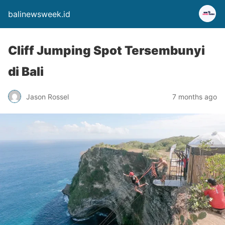
balinewsweek.id
Cliff Jumping Spot Tersembunyi
di Bali
Jason Rossel
7 months ago