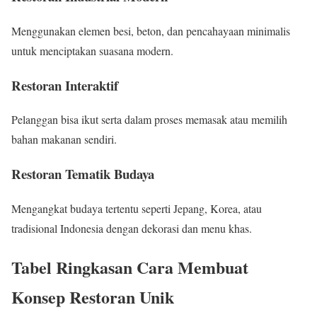
Menggunakan elemen besi, beton, dan pencahayaan minimalis
untuk menciptakan suasana modern.
Restoran Interaktif
Pelanggan bisa ikut serta dalam proses memasak atau memilih
bahan makanan sendiri.
Restoran Tematik Budaya
Mengangkat budaya tertentu seperti Jepang, Korea, atau
tradisional Indonesia dengan dekorasi dan menu khas.
Tabel Ringkasan Cara Membuat
Konsep Restoran Unik