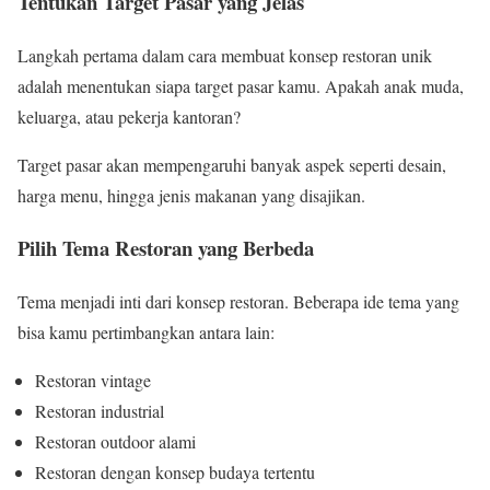
Tentukan Target Pasar yang Jelas
Langkah pertama dalam cara membuat konsep restoran unik
adalah menentukan siapa target pasar kamu. Apakah anak muda,
keluarga, atau pekerja kantoran?
Target pasar akan mempengaruhi banyak aspek seperti desain,
harga menu, hingga jenis makanan yang disajikan.
Pilih Tema Restoran yang Berbeda
Tema menjadi inti dari konsep restoran. Beberapa ide tema yang
bisa kamu pertimbangkan antara lain:
Restoran vintage
Restoran industrial
Restoran outdoor alami
Restoran dengan konsep budaya tertentu