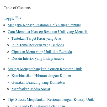
Table of Contents
Toggle
Mengapa Konsep Restoran Unik Sangat Penting
Cara Membuat Konsep Restoran Unik yang Menarik
Tentukan Target Pasar yang Jelas
Pilih Tema Restoran yang Berbeda
Ciptakan Menu yang Unik dan Berbeda
Desain Interior yang Instagramable
Strategi Mengembangkan Konsep Restoran Unik
Kombinasikan Hiburan dengan Kuliner
Gunakan Branding yang Konsisten
Manfaatkan Media Sosial
Tips Sukses Menjalankan Restoran dengan Konsep Unik
Fokus pada Pengalaman Pelanggan