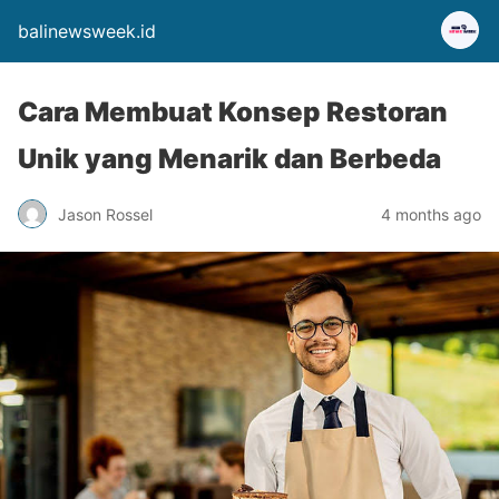
balinewsweek.id
Cara Membuat Konsep Restoran
Unik yang Menarik dan Berbeda
Jason Rossel
4 months ago