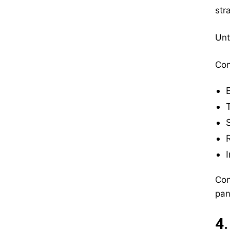
str
Unt
Con
T
I
Con
pan
4.