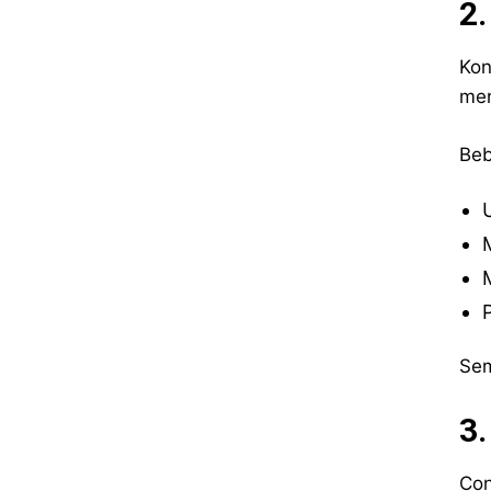
2
Kon
men
Beb
Sem
3.
Con