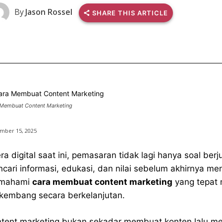
By
Jason Rossel
SHARE THIS ARTICLE
Membuat Content Marketing
mber 15, 2025
era digital saat ini, pemasaran tidak lagi hanya soal b
cari informasi, edukasi, dan nilai sebelum akhirnya me
mahami
cara membuat content marketing
yang tepat m
kembang secara berkelanjutan.
tent marketing bukan sekadar membuat konten lalu me