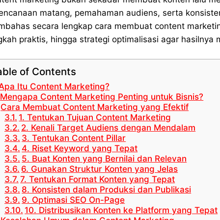
encanaan matang, pemahaman audiens, serta konsisten
bahas secara lengkap cara membuat content marketing 
gkah praktis, hingga strategi optimalisasi agar hasilnya
able of Contents
Apa Itu Content Marketing?
Mengapa Content Marketing Penting untuk Bisnis?
Cara Membuat Content Marketing yang Efektif
1. Tentukan Tujuan Content Marketing
2. Kenali Target Audiens dengan Mendalam
3. Tentukan Content Pillar
4. Riset Keyword yang Tepat
5. Buat Konten yang Bernilai dan Relevan
6. Gunakan Struktur Konten yang Jelas
7. Tentukan Format Konten yang Tepat
8. Konsisten dalam Produksi dan Publikasi
9. Optimasi SEO On-Page
10. Distribusikan Konten ke Platform yang Tepat