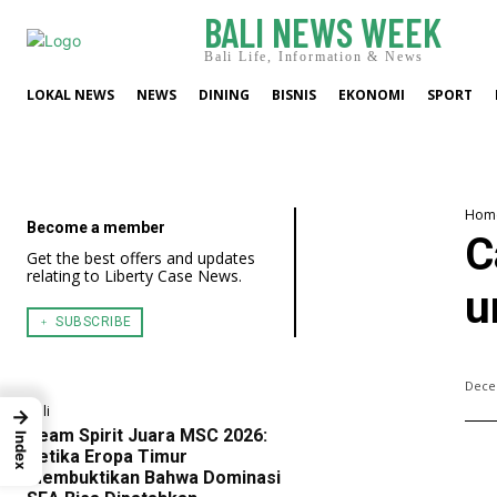
BALI NEWS WEEK
Bali Life, Information & News
LOKAL NEWS
NEWS
DINING
BISNIS
EKONOMI
SPORT
Hom
Become a member
C
Get the best offers and updates
relating to Liberty Case News.
u
﹢ SUBSCRIBE
Dece
Bali
→
Team Spirit Juara MSC 2026:
Index
Ketika Eropa Timur
Membuktikan Bahwa Dominasi