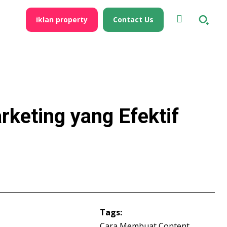
iklan property
Contact Us
keting yang Efektif
Tags:
Cara Membuat Content