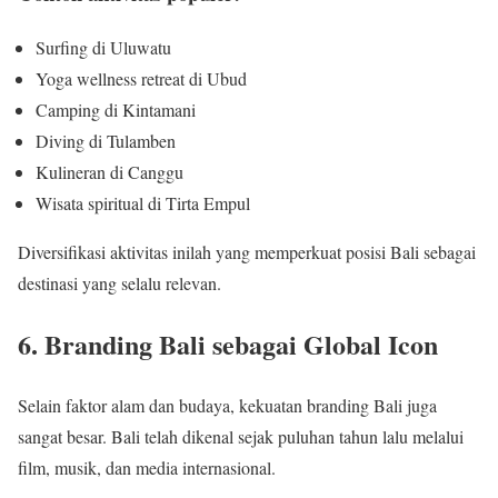
Surfing di Uluwatu
Yoga wellness retreat di Ubud
Camping di Kintamani
Diving di Tulamben
Kulineran di Canggu
Wisata spiritual di Tirta Empul
Diversifikasi aktivitas inilah yang memperkuat posisi Bali sebagai
destinasi yang selalu relevan.
6. Branding Bali sebagai Global Icon
Selain faktor alam dan budaya, kekuatan branding Bali juga
sangat besar. Bali telah dikenal sejak puluhan tahun lalu melalui
film, musik, dan media internasional.