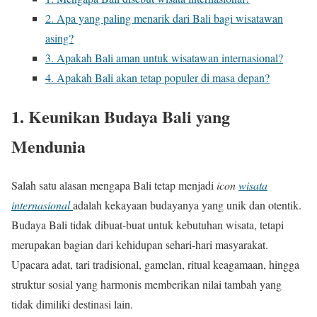
2. Apa yang paling menarik dari Bali bagi wisatawan
asing?
3. Apakah Bali aman untuk wisatawan internasional?
4. Apakah Bali akan tetap populer di masa depan?
1. Keunikan Budaya Bali yang
Mendunia
Salah satu alasan mengapa Bali tetap menjadi
icon
wisata
internasional
adalah kekayaan budayanya yang unik dan otentik.
Budaya Bali tidak dibuat-buat untuk kebutuhan wisata, tetapi
merupakan bagian dari kehidupan sehari-hari masyarakat.
Upacara adat, tari tradisional, gamelan, ritual keagamaan, hingga
struktur sosial yang harmonis memberikan nilai tambah yang
tidak dimiliki destinasi lain.