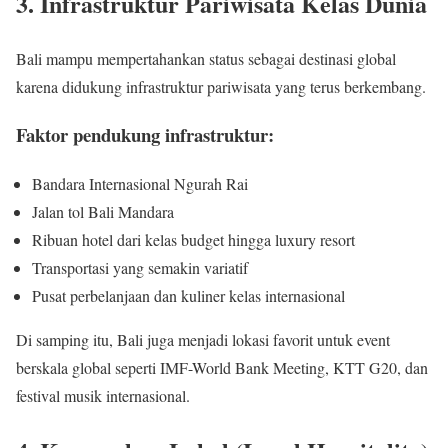
3. Infrastruktur Pariwisata Kelas Dunia
Bali mampu mempertahankan status sebagai destinasi global
karena didukung infrastruktur pariwisata yang terus berkembang.
Faktor pendukung infrastruktur:
Bandara Internasional Ngurah Rai
Jalan tol Bali Mandara
Ribuan hotel dari kelas budget hingga luxury resort
Transportasi yang semakin variatif
Pusat perbelanjaan dan kuliner kelas internasional
Di samping itu, Bali juga menjadi lokasi favorit untuk event
berskala global seperti IMF-World Bank Meeting, KTT G20, dan
festival musik internasional.