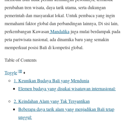
perubahan tren wisata, daya tarik utama, serta dukungan
pemerintah dan masyarakat lokal. Untuk pembaca yang ingin
memahami faktor global dan perbandingan lainnya, Di sisi lain,
perkembangan Kawasan
Mandalika
juga mulai berdampak pada
peta pariwisata nasional, ada dinamika baru yang semakin
memperkuat posisi Bali di kompetisi global.
Table of Contents
Toggle
1. Keunikan Budaya Bali yang Mendunia
Elemen budaya yang disukai wisatawan internasional:
2. Keindahan Alam yang Tak Tergantikan
Beberapa daya tarik alam yang menjadikan Bali tetap
unggul: