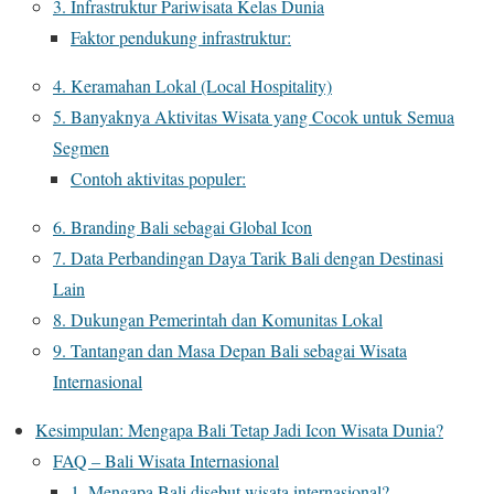
3. Infrastruktur Pariwisata Kelas Dunia
Faktor pendukung infrastruktur:
4. Keramahan Lokal (Local Hospitality)
5. Banyaknya Aktivitas Wisata yang Cocok untuk Semua
Segmen
Contoh aktivitas populer:
6. Branding Bali sebagai Global Icon
7. Data Perbandingan Daya Tarik Bali dengan Destinasi
Lain
8. Dukungan Pemerintah dan Komunitas Lokal
9. Tantangan dan Masa Depan Bali sebagai Wisata
Internasional
Kesimpulan: Mengapa Bali Tetap Jadi Icon Wisata Dunia?
FAQ – Bali Wisata Internasional
1. Mengapa Bali disebut wisata internasional?