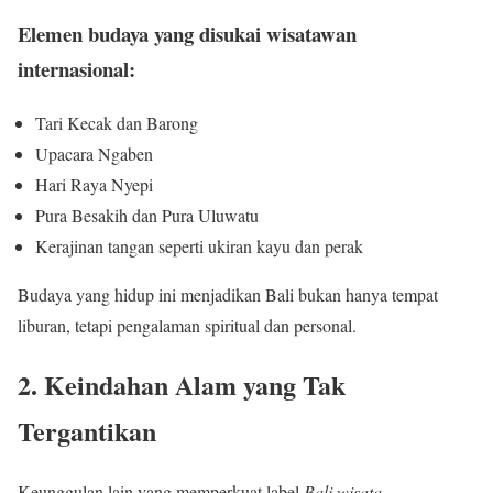
Elemen budaya yang disukai wisatawan
internasional:
Tari Kecak dan Barong
Upacara Ngaben
Hari Raya Nyepi
Pura Besakih dan Pura Uluwatu
Kerajinan tangan seperti ukiran kayu dan perak
Budaya yang hidup ini menjadikan Bali bukan hanya tempat
liburan, tetapi pengalaman spiritual dan personal.
2. Keindahan Alam yang Tak
Tergantikan
Keunggulan lain yang memperkuat label
Bali wisata