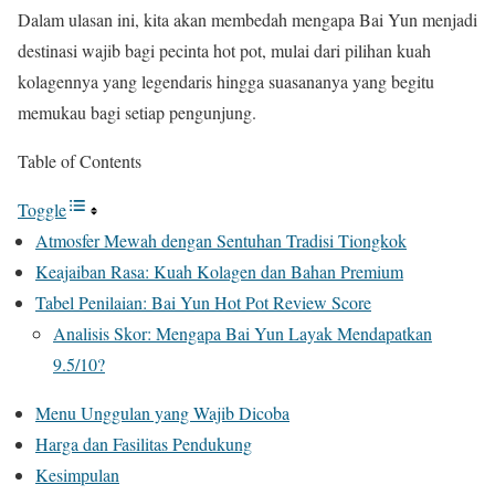
Dalam ulasan ini, kita akan membedah mengapa Bai Yun menjadi
destinasi wajib bagi pecinta hot pot, mulai dari pilihan kuah
kolagennya yang legendaris hingga suasananya yang begitu
memukau bagi setiap pengunjung.
Table of Contents
Toggle
Atmosfer Mewah dengan Sentuhan Tradisi Tiongkok
Keajaiban Rasa: Kuah Kolagen dan Bahan Premium
Tabel Penilaian: Bai Yun Hot Pot Review Score
Analisis Skor: Mengapa Bai Yun Layak Mendapatkan
9.5/10?
Menu Unggulan yang Wajib Dicoba
Harga dan Fasilitas Pendukung
Kesimpulan