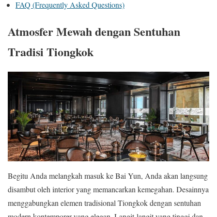
FAQ (Frequently Asked Questions)
Atmosfer Mewah dengan Sentuhan
Tradisi Tiongkok
Begitu Anda melangkah masuk ke Bai Yun, Anda akan langsung
disambut oleh interior yang memancarkan kemegahan. Desainnya
menggabungkan elemen tradisional Tiongkok dengan sentuhan
modern kontemporer yang elegan. Langit-langit yang tinggi dan