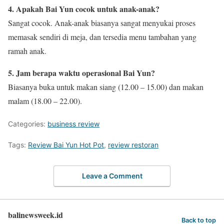
4. Apakah Bai Yun cocok untuk anak-anak?
Sangat cocok. Anak-anak biasanya sangat menyukai proses
memasak sendiri di meja, dan tersedia menu tambahan yang
ramah anak.
5. Jam berapa waktu operasional Bai Yun?
Biasanya buka untuk makan siang (12.00 – 15.00) dan makan
malam (18.00 – 22.00).
Categories:
business review
Tags:
Review Bai Yun Hot Pot
,
review restoran
Leave a Comment
balinewsweek.id
Back to top