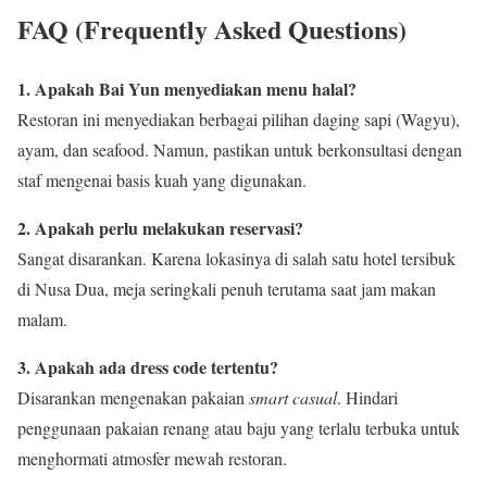
FAQ (Frequently Asked Questions)
1. Apakah Bai Yun menyediakan menu halal?
Restoran ini menyediakan berbagai pilihan daging sapi (Wagyu),
ayam, dan seafood. Namun, pastikan untuk berkonsultasi dengan
staf mengenai basis kuah yang digunakan.
2. Apakah perlu melakukan reservasi?
Sangat disarankan. Karena lokasinya di salah satu hotel tersibuk
di Nusa Dua, meja seringkali penuh terutama saat jam makan
malam.
3. Apakah ada dress code tertentu?
Disarankan mengenakan pakaian
smart casual
. Hindari
penggunaan pakaian renang atau baju yang terlalu terbuka untuk
menghormati atmosfer mewah restoran.