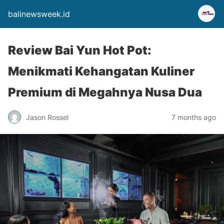
balinewsweek.id
Review Bai Yun Hot Pot:
Menikmati Kehangatan Kuliner
Premium di Megahnya Nusa Dua
Jason Rossel
7 months ago