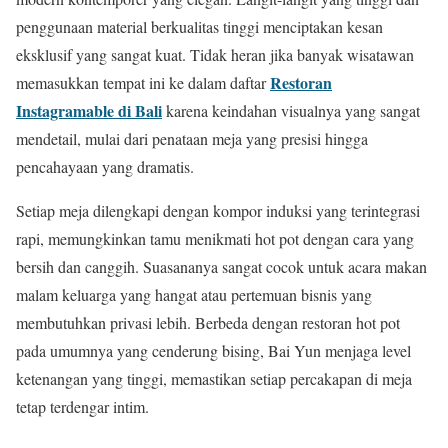
penggunaan material berkualitas tinggi menciptakan kesan
eksklusif yang sangat kuat. Tidak heran jika banyak wisatawan
Restoran
memasukkan tempat ini ke dalam daftar
Instagramable di Bali
karena keindahan visualnya yang sangat
mendetail, mulai dari penataan meja yang presisi hingga
pencahayaan yang dramatis.
Setiap meja dilengkapi dengan kompor induksi yang terintegrasi
rapi, memungkinkan tamu menikmati hot pot dengan cara yang
bersih dan canggih. Suasananya sangat cocok untuk acara makan
malam keluarga yang hangat atau pertemuan bisnis yang
membutuhkan privasi lebih. Berbeda dengan restoran hot pot
pada umumnya yang cenderung bising, Bai Yun menjaga level
ketenangan yang tinggi, memastikan setiap percakapan di meja
tetap terdengar intim.