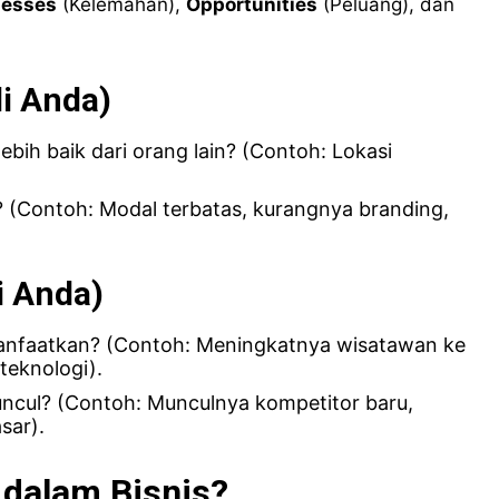
esses
(Kelemahan),
Opportunities
(Peluang), dan
li Anda)
ebih baik dari orang lain? (Contoh: Lokasi
? (Contoh: Modal terbatas, kurangnya branding,
i Anda)
anfaatkan? (Contoh: Meningkatnya wisatawan ke
teknologi).
cul? (Contoh: Munculnya kompetitor baru,
sar).
dalam Bisnis?