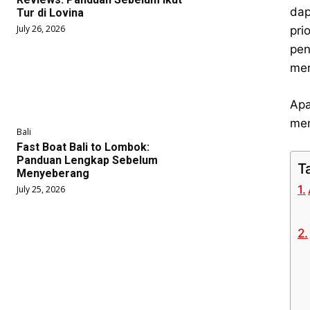
dap
Tur di Lovina
July 26, 2026
pri
pen
men
Apa
mem
Bali
Fast Boat Bali to Lombok:
Panduan Lengkap Sebelum
T
Menyeberang
July 25, 2026