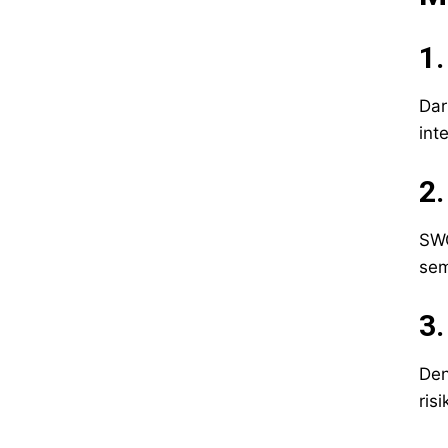
1.
Dar
int
2
SWO
sem
3.
Den
risi