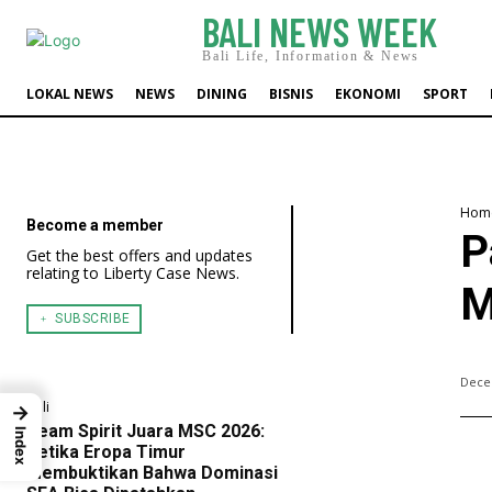
BALI NEWS WEEK
Bali Life, Information & News
LOKAL NEWS
NEWS
DINING
BISNIS
EKONOMI
SPORT
Hom
Become a member
P
Get the best offers and updates
relating to Liberty Case News.
M
﹢ SUBSCRIBE
Dece
Bali
→
Team Spirit Juara MSC 2026:
Index
Ketika Eropa Timur
Membuktikan Bahwa Dominasi