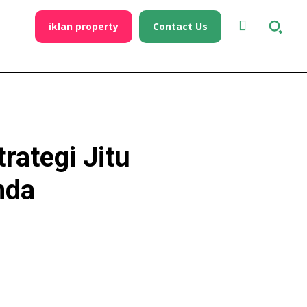
iklan property
Contact Us
rategi Jitu
nda