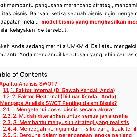
at membantu pengusaha merancang strategi, mengambil
oritas bisnis. Bahkan, ketika sebuah bisnis ingin m
dapatan melalui
model bisnis yang menghasilkan inc
ilai kelayakan ide tersebut.
kah Anda sedang merintis UMKM di Bali atau mengel
bantu Anda mengambil keputusan yang lebih cerdas da
able of Contents
Apa Itu Analisis SWOT?
1. Faktor Internal (Di Bawah Kendali Anda)
2. Faktor Eksternal (Di Luar Kendali Anda)
Mengapa Analisis SWOT Penting dalam Bisnis?
1. Mengetahui posisi bisnis secara akurat
2. Mudah diterapkan untuk semua jenis usaha
3. Membantu menyusun strategi yang realistis
4. Mencegah kerugian dari risiko yang tidak terli
5. Berguna dalam perencanaan jangka panjang