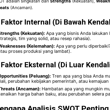
T adalah singkatan dari
Strengths
(Kekuatan),
Weakn
eats
(Ancaman).
 Faktor Internal (Di Bawah Kenda
Strengths (Kekuatan):
Apa yang bisnis Anda lakukan l
trategis, tim yang solid, atau resep rahasia).
Weaknesses (Kelemahan):
Apa yang perlu diperbaiki
atau proses produksi yang lambat).
 Faktor Eksternal (Di Luar Kendal
Opportunities (Peluang):
Tren apa yang bisa Anda m
Bali, perubahan kebijakan pemerintah, atau kemajuan 
Threats (Ancaman):
Hambatan apa yang mungkin mun
kenaikan harga bahan baku, atau perubahan selera pa
engapa Analisis SWOT Penting 