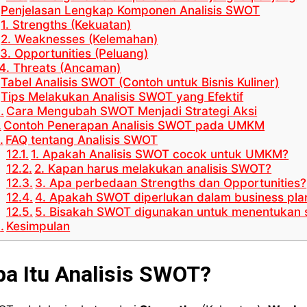
Penjelasan Lengkap Komponen Analisis SWOT
1. Strengths (Kekuatan)
2. Weaknesses (Kelemahan)
3. Opportunities (Peluang)
4. Threats (Ancaman)
Tabel Analisis SWOT (Contoh untuk Bisnis Kuliner)
Tips Melakukan Analisis SWOT yang Efektif
Cara Mengubah SWOT Menjadi Strategi Aksi
Contoh Penerapan Analisis SWOT pada UMKM
FAQ tentang Analisis SWOT
1. Apakah Analisis SWOT cocok untuk UMKM?
2. Kapan harus melakukan analisis SWOT?
3. Apa perbedaan Strengths dan Opportunities?
4. Apakah SWOT diperlukan dalam business pla
5. Bisakah SWOT digunakan untuk menentukan st
Kesimpulan
pa Itu Analisis SWOT?