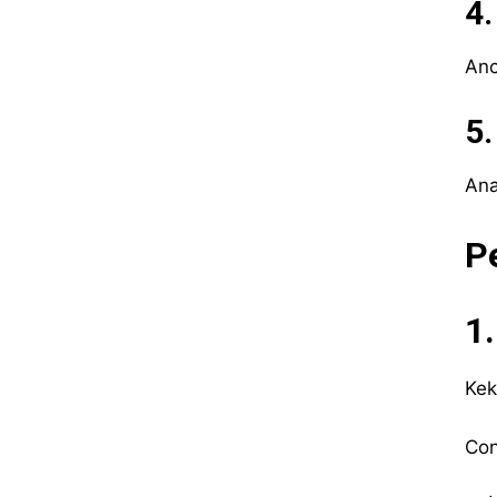
4.
Anc
5
Ana
P
1
Kek
Con