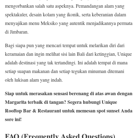
mengorbankan salah satu aspeknya. Pemandangan alam yang
spektakuler, desain kolam yang ikonik, serta keberanian dalam
menyajikan menu Meksiko yang autentik menjadikannya permata
di Jimbaran.
Bagi siapa pun yang mencari tempat untuk melarikan diri dari
keramaian dan ingin melihat sisi lain Bali dari ketinggian, Unique
adalah destinasi yang tak tertandingi. Ini adalah tempat di mana
setiap suapan makanan dan setiap tegukan minuman ditemani
oleh lukisan alam yang indah.
Siap untuk merasakan sensasi berenang di atas awan dengan
Margarita terbaik di tangan? Segera hubungi Unique
Rooftop Bar & Restaurant untuk memesan spot sunset Anda
sore ini!
FAQ (Frequently Asked Questions)