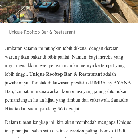
Unique Rooftop Bar & Restaurant
Jimbaran selama ini mungkin lebih dikenal dengan deretan
warung ikan bakar di bibir pantai. Namun, bagi mereka yang
ingin menaikkan level pengalaman kulinernya ke tempat yang
Unique Rooftop Bar & Restaurant
lebih tinggi,
adalah
jawabannya. Terletak di kawasan prestisius RIMBA by AYANA
Bali, tempat ini menawarkan kombinasi yang jarang ditemukan:
pemandangan hutan hijau yang rimbun dan cakrawala Samudra
Hindia dari sudut pandang 360 derajat.
Dalam ulasan lengkap ini, kita akan membedah mengapa Unique
tetap menjadi salah satu destinasi
rooftop
paling ikonik di Bali,