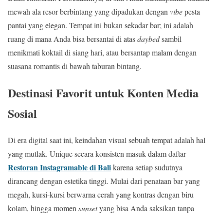
mewah ala resor berbintang yang dipadukan dengan
vibe
pesta
pantai yang elegan. Tempat ini bukan sekadar bar; ini adalah
ruang di mana Anda bisa bersantai di atas
daybed
sambil
menikmati koktail di siang hari, atau bersantap malam dengan
suasana romantis di bawah taburan bintang.
Destinasi Favorit untuk Konten Media
Sosial
Di era digital saat ini, keindahan visual sebuah tempat adalah hal
yang mutlak. Unique secara konsisten masuk dalam daftar
Restoran Instagramable di Bali
karena setiap sudutnya
dirancang dengan estetika tinggi. Mulai dari penataan bar yang
megah, kursi-kursi berwarna cerah yang kontras dengan biru
kolam, hingga momen
sunset
yang bisa Anda saksikan tanpa