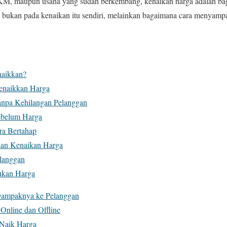
MKM, maupun usaha yang sudah berkembang, kenaikan harga adalah bag
bukan pada kenaikan itu sendiri, melainkan bagaimana cara menyamp
naikkan?
enaikkan Harga
anpa Kehilangan Pelanggan
ebelum Harga
ra Bertahap
san Kenaikan Harga
langgan
Bukan Harga
 Dampaknya ke Pelanggan
 Online dan Offline
 Naik Harga