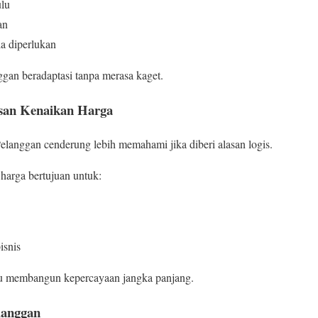
ulu
an
la diperlukan
ggan beradaptasi tanpa merasa kaget.
san Kenaikan Harga
Pelanggan cenderung lebih memahami jika diberi alasan logis.
arga bertujuan untuk:
isnis
ru membangun kepercayaan jangka panjang.
langgan