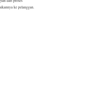
ian dari proses
aikannya ke pelanggan.