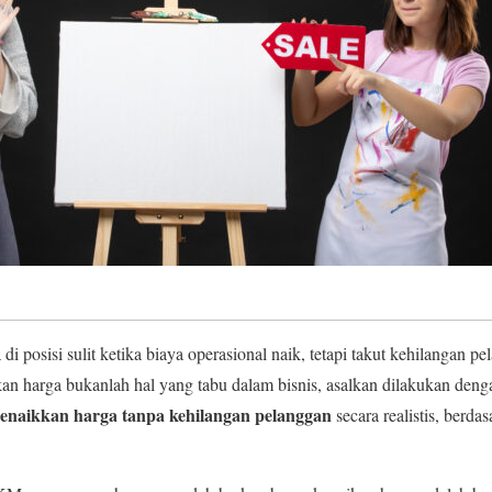
i posisi sulit ketika biaya operasional naik, tetapi takut kehilangan pe
an harga bukanlah hal yang tabu dalam bisnis, asalkan dilakukan dengan
menaikkan harga tanpa kehilangan pelanggan
secara realistis, berda