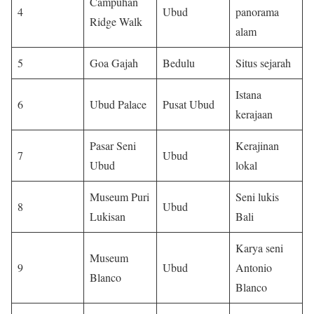
Campuhan
4
Ubud
panorama
Ridge Walk
alam
5
Goa Gajah
Bedulu
Situs sejarah
Istana
6
Ubud Palace
Pusat Ubud
kerajaan
Pasar Seni
Kerajinan
7
Ubud
Ubud
lokal
Museum Puri
Seni lukis
8
Ubud
Lukisan
Bali
Karya seni
Museum
9
Ubud
Antonio
Blanco
Blanco