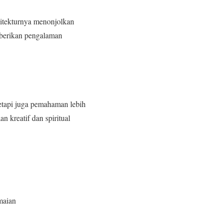
rsitekturnya menonjolkan
emberikan pengalaman
etapi juga pemahaman lebih
n kreatif dan spiritual
maian