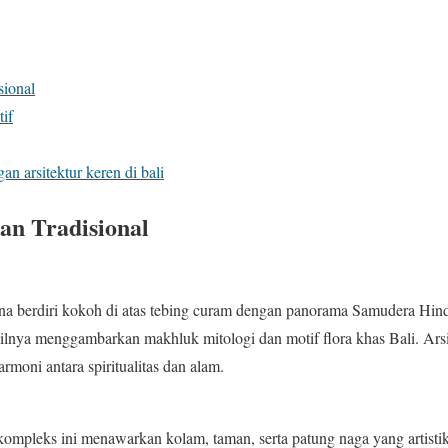
sional
if
n arsitektur keren di bali
an Tradisional
arena berdiri kokoh di atas tebing curam dengan panorama Samudera Hi
tailnya menggambarkan makhluk mitologi dan motif flora khas Bali. Ars
moni antara spiritualitas dan alam.
 kompleks ini menawarkan kolam, taman, serta patung naga yang artistik