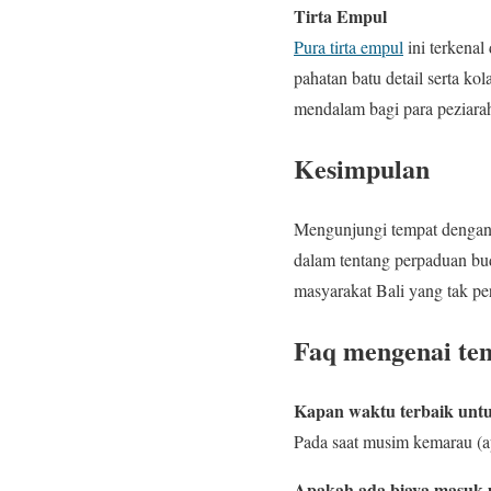
Tirta Empul
Pura tirta empul
ini terkenal
pahatan batu detail serta ko
mendalam bagi para peziar
Kesimpulan
Mengunjungi tempat dengan 
dalam tentang perpaduan buda
masyarakat Bali yang tak per
Faq mengenai tem
Kapan waktu terbaik untu
Pada saat musim kemarau (ap
Apakah ada biaya masuk u