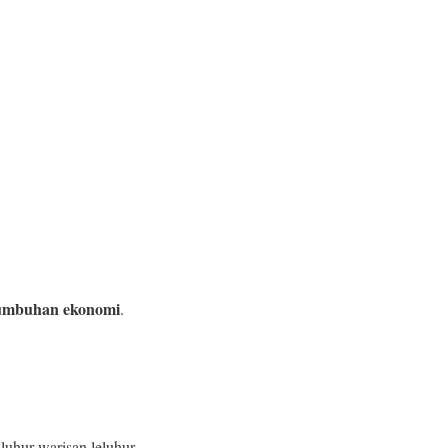
tumbuhan ekonomi
.
uhur warisan leluhur.