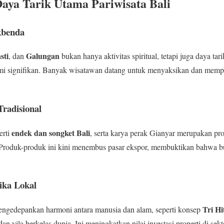
aya Tarik Utama Pariwisata Bali
kbenda
sti
Galungan
, dan
bukan hanya aktivitas spiritual, tetapi juga daya ta
signifikan. Banyak wisatawan datang untuk menyaksikan dan mempela
Tradisional
endek dan songket Bali
erti
, serta karya perak Gianyar merupakan p
Produk-produk ini kini menembus pasar ekspor, membuktikan bahwa bu
tika Lokal
Tri H
mengedepankan harmoni antara manusia dan alam, seperti konsep
dan vila berkelas dunia. Ini meningkatkan nilai investasi properti di sekt