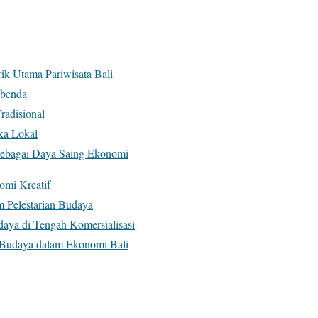
ik Utama Pariwisata Bali
kbenda
radisional
ika Lokal
 sebagai Daya Saing Ekonomi
omi Kreatif
m Pelestarian Budaya
daya di Tengah Komersialisasi
n Budaya dalam Ekonomi Bali