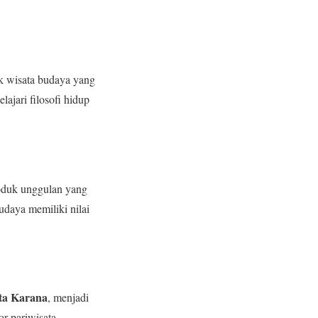
rik wisata budaya yang
jari filosofi hidup
roduk unggulan yang
daya memiliki nilai
ita Karana
, menjadi
or pariwisata.