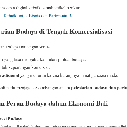
saran digital terbaik, simak artikel berikut:
l Terbaik untuk Bisnis dan Pariwisata Bali
arian Budaya di Tengah Komersialisasi
r, terdapat tantangan serius:
an
yang bisa mengaburkan nilai spiritual budaya.
tuk kepentingan komersial.
radisional
yang menurun karena kurangnya minat generasi muda.
pelestarian budaya dan per
Bali perlu menjaga keseimbangan antara
an Peran Budaya dalam Ekonomi Bali
rasi Budaya
budaya di sekolah dan komunitas agar generasi muda memahami nilai l