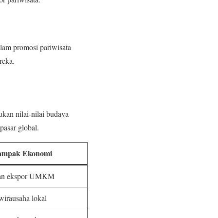
alam promosi pariwisata
reka.
kan nilai-nilai budaya
pasar global.
ampak Ekonomi
an ekspor UMKM
irausaha lokal