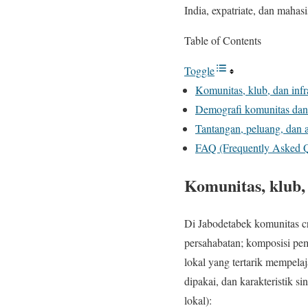
India, expatriate, dan maha
Table of Contents
Toggle
Komunitas, klub, dan infr
Demografi komunitas dan 
Tantangan, peluang, dan
FAQ (Frequently Asked Q
Komunitas, klub,
Di Jabodetabek komunitas cri
persahabatan; komposisi pem
lokal yang tertarik mempelaj
dipakai, dan karakteristik s
lokal):