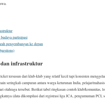
siswa.
astruktur
budaya partisipasi
 arah pengembangan ke depan
uestions)
 dan infrastruktur
cket tersusun dari klub-klub yang relatif kecil tapi konsisten menggela
ain seringkali campuran antara warga keturunan India, pelajar/mahasis
ari olahraga tersebut. Berikut tabel ringkasan contoh klub/komunitas, l
ingkatnya (data dikompilasi dari registrasi liga JCA, pengumuman PCI, 