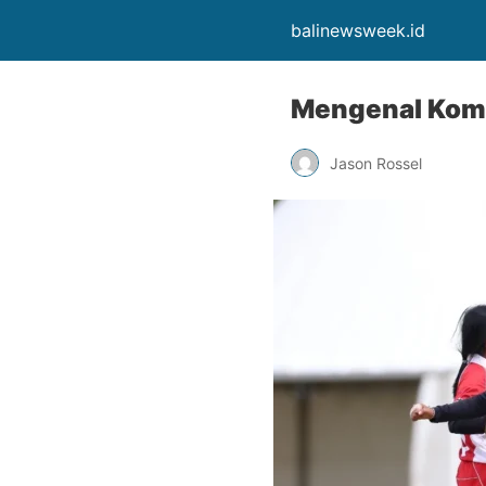
balinewsweek.id
Mengenal Komun
Jason Rossel