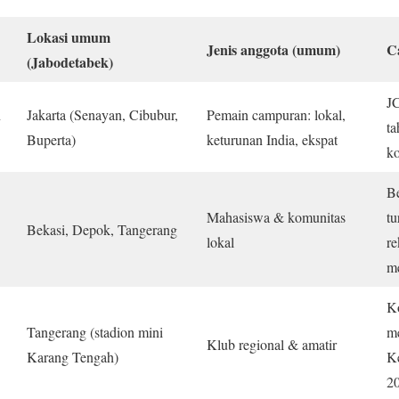
Lokasi umum
Jenis anggota (umum)
C
(Jabodetabek)
J
n
Jakarta (Senayan, Cibubur,
Pemain campuran: lokal,
ta
Buperta)
keturunan India, ekspat
k
B
Mahasiswa & komunitas
tu
Bekasi, Depok, Tangerang
lokal
re
me
K
Tangerang (stadion mini
me
Klub regional & amatir
Karang Tengah)
Ke
2