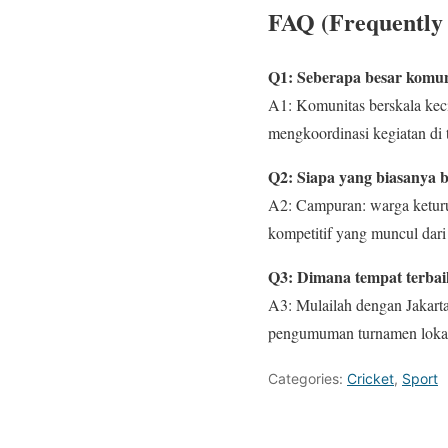
FAQ (Frequently 
Q1: Seberapa besar komuni
A1: Komunitas berskala keci
mengkoordinasi kegiatan di 
Q2: Siapa yang biasanya b
A2: Campuran: warga keturun
kompetitif yang muncul dari
Q3: Dimana tempat terbai
A3: Mulailah dengan Jakarta
pengumuman turnamen lokal 
Categories:
Cricket
,
Sport