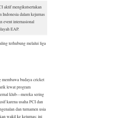
I aktif mengikutsertakan
m Indonesia dalam kejurnas
n event internasional
ilayah EAP.
ling terhubung melalui liga
yang membawa budaya cricket
tarik lewat program
internal klub—mereka sering
lusif karena usaha PCI dan
engenalan dan turnamen usia
kan wakil ke kejurnas; ini