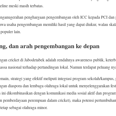
eline meski masih terbatas.
i penganugerahan penghargaan pengembangan oleh ICC kepada PCI dan p
wa usaha pengembangan memiliki hasil yang dapat diukur, walau skala 
 populer lain.
ang, dan arah pengembangan ke depan
an cricket di Jabodetabek adalah rendahnya awareness publik, keterb
ssa nasional terhadap pertandingan lokal. Namun terdapat peluang nya
ain, strategi yang efektif meliputi integrasi program sekolah/kampu
engan diaspora dan lembaga olahraga lokal untuk menyelenggarakan fest
h ini dikombinasikan dengan komunikasi media sosial aktif dan progra
an pemberdayaan perempuan dalam cricket), maka potensi pertumbuhan 
i tetap sebagai olahraga minor.