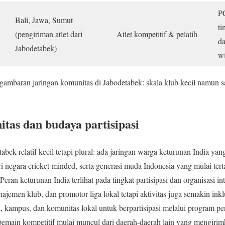
PC
Bali, Jawa, Sumut
ti
(pengiriman atlet dari
Atlet kompetitif & pelatih
da
Jabodetabek)
w
 gambaran jaringan komunitas di Jabodetabek: skala klub kecil namun sa
.
tas dan budaya partisipasi
abek relatif kecil tetapi plural: ada jaringan warga keturunan India 
ri negara cricket-minded, serta generasi muda Indonesia yang mulai ter
Peran keturunan India terlihat pada tingkat partisipasi dan organisasi 
anajemen klub, dan promotor liga lokal tetapi aktivitas juga semakin ink
 kampus, dan komunitas lokal untuk berpartisipasi melalui program p
i pemain kompetitif mulai muncul dari daerah-daerah lain yang mengirim