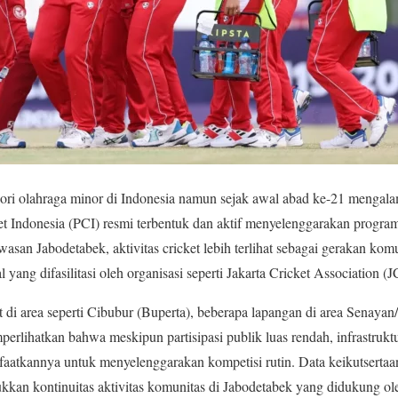
egori olahraga minor di Indonesia namun sejak awal abad ke-21 mengal
et Indonesia (PCI) resmi terbentuk dan aktif menyelenggarakan progra
wasan Jabodetabek, aktivitas cricket lebih terlihat sebagai gerakan komu
l yang difasilitasi oleh organisasi seperti Jakarta Cricket Association 
 di area seperti Cibubur (Buperta), beberapa lapangan di area Senaya
mperlihatkan bahwa meskipun partisipasi publik luas rendah, infrastruk
faatkannya untuk menyelenggarakan kompetisi rutin. Data keikutserta
kkan kontinuitas aktivitas komunitas di Jabodetabek yang didukung ol