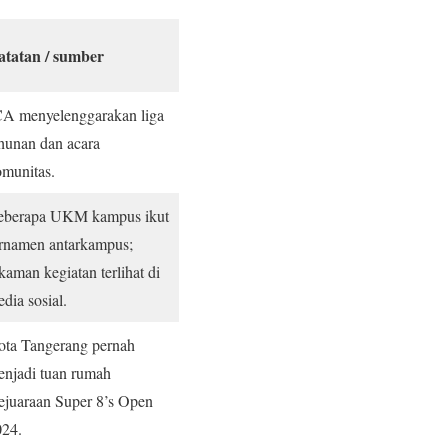
atatan / sumber
CA menyelenggarakan liga
hunan dan acara
omunitas.
eberapa UKM kampus ikut
rnamen antarkampus;
kaman kegiatan terlihat di
dia sosial.
ota Tangerang pernah
njadi tuan rumah
juaraan Super 8’s Open
024.