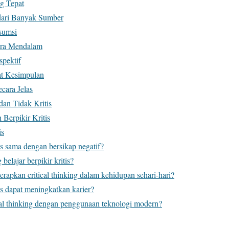
g Tepat
dari Banyak Sumber
Asumsi
cara Mendalam
spektif
at Kesimpulan
cara Jelas
dan Tidak Kritis
 Berpikir Kritis
is
is sama dengan bersikap negatif?
belajar berpikir kritis?
rapkan critical thinking dalam kehidupan sehari-hari?
is dapat meningkatkan karier?
cal thinking dengan penggunaan teknologi modern?