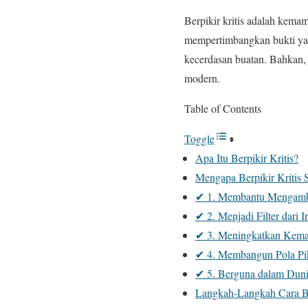
Berpikir kritis adalah kema
mempertimbangkan bukti yan
kecerdasan buatan. Bahkan
modern.
Table of Contents
Toggle
Apa Itu Berpikir Kritis?
Mengapa Berpikir Kritis 
✔ 1. Membantu Mengambi
✔ 2. Menjadi Filter dari 
✔ 3. Meningkatkan Kema
✔ 4. Membangun Pola Pik
✔ 5. Berguna dalam Duni
Langkah-Langkah Cara Ber