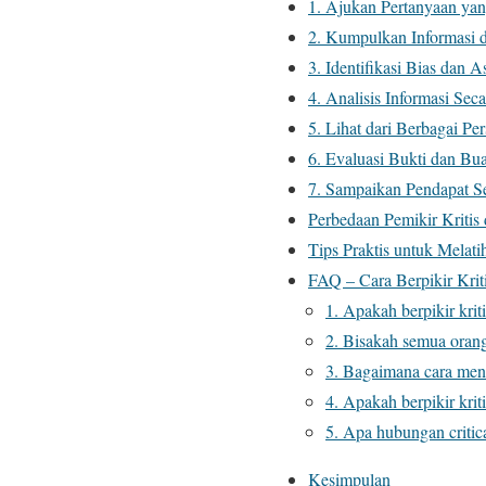
1. Ajukan Pertanyaan yan
2. Kumpulkan Informasi 
3. Identifikasi Bias dan 
4. Analisis Informasi Se
5. Lihat dari Berbagai Per
6. Evaluasi Bukti dan Bu
7. Sampaikan Pendapat Se
Perbedaan Pemikir Kritis 
Tips Praktis untuk Melatih
FAQ – Cara Berpikir Krit
1. Apakah berpikir krit
2. Bisakah semua orang 
3. Bagaimana cara mene
4. Apakah berpikir krit
5. Apa hubungan criti
Kesimpulan