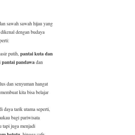
dan sawah sawah hijau yang
a dikenal dengan budaya
erti:
pantai kuta dan
sir putih,
pantai pandawa
i
dan
ulus dan senyuman hangat
membuat kita bisa belajar
daya tarik utama seperti,
ukau bagi pariwisata
 tapi juga menjadi
yam betutu,
hingga cafe