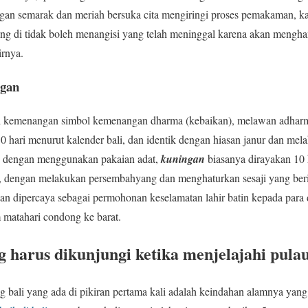
engan semarak dan meriah bersuka cita mengiringi proses pemakaman, ka
ang di tidak boleh menangisi yang telah meninggal karena akan mengh
irnya.
ngan
dai kemenangan simbol kemenangan dharma (kebaikan), melawan adharm
10 hari menurut kalender bali, dan identik dengan hiasan janur dan m
n, dengan menggunakan pakaian adat,
kuningan
biasanya dirayakan 10 
 dengan melakukan persembahyang dan menghaturkan sesaji yang beris
n dipercaya sebagai permohonan keselamatan lahir batin kepada para d
m matahari condong ke barat.
g harus dikunjungi ketika menjelajahi pula
g bali yang ada di pikiran pertama kali adalah keindahan alamnya ya