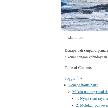
wisata bali
Kenapa bali sangat digemar
dikenal dengan kebudayaan
Table of Contents
Toggle
Kenapa harus bali?
Makna penting ritual d
1. Nyepi (hari raya s
2. Melukat (penyucia