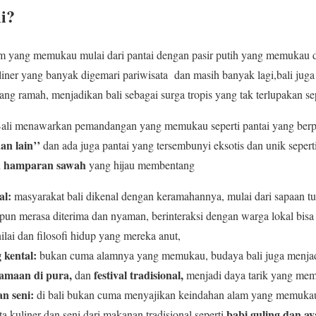
i
?
am yang memukau mulai dari pantai dengan pasir putih yang memukau 
iner yang banyak digemari pariwisata dan masih banyak lagi,bali jug
ng ramah, menjadikan bali sebagai surga tropis yang tak terlupakan sep
ali menawarkan pemandangan yang memukau seperti pantai yang berpa
an lain’’
dan ada juga pantai yang tersembunyi eksotis dan unik sepert
hamparan sawah
i
yang hijau membentang
al:
masyarakat bali dikenal dengan keramahannya, mulai dari sapaan t
un merasa diterima dan nyaman, berinteraksi dengan warga lokal bisa 
nilai dan filosofi hidup yang mereka anut,
 kental:
bukan cuma alamnya yang memukau, budaya bali juga menjadi 
gamaan di pura,
festival tradisional,
dan
menjadi daya tarik yang mem
an seni:
di bali bukan cuma menyajikan keindahan alam yang memukau
babi guling dan a
ta kuliner dan seni,dari makanan tradisional seperti