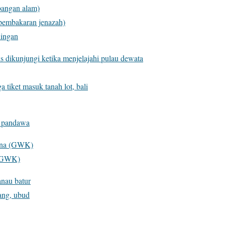
bangan alam)
pembakaran jenazah)
ningan
us dikunjungi ketika menjelajahi pulau dewata
 tiket masuk tanah lot, bali
i pandawa
ana (GWK)
 (GWK)
anau batur
ang, ubud