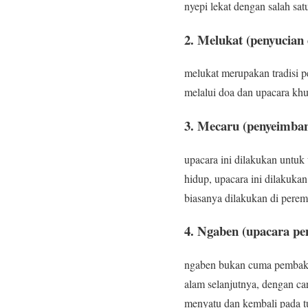
nyepi lekat dengan salah sa
2
.
Melukat (penyucian d
melukat merupakan tradisi pe
melalui doa dan upacara khu
3. Mecaru (penyeimba
upacara ini dilakukan untu
hidup, upacara ini dilakuka
biasanya dilakukan di perem
4
.
Ngaben (upacara pe
ngaben bukan cuma pembakar
alam selanjutnya, dengan ca
menyatu dan kembali pada t