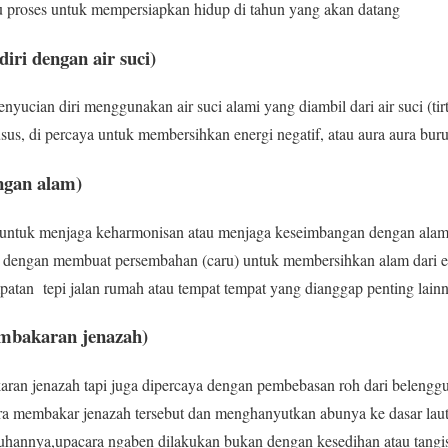
tu proses untuk mempersiapkan hidup di tahun yang akan datang
iri dengan air suci)
nyucian diri menggunakan air suci alami yang diambil dari air suci (tirt
sus, di percaya untuk membersihkan energi negatif, atau aura aura bur
ngan alam)
k untuk menjaga keharmonisan atau menjaga keseimbangan dengan ala
n dengan membuat persembahan (caru) untuk membersihkan alam dari ene
patan tepi jalan rumah atau tempat tempat yang dianggap penting lain
mbakaran jenazah)
an jenazah tapi juga dipercaya dengan pembebasan roh dari belenggu
ra membakar jenazah tersebut dan menghanyutkan abunya ke dasar laut
uhannya,upacara ngaben dilakukan bukan dengan kesedihan atau tangis