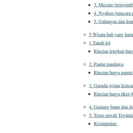
3. Mecaru (penyeim
4. Ngaben (upacara 
5. Galungan dan ku
5 Wisata bali yang har
1.Tanah lot
Rincian lengkap harga
2. Pantai pandawa
Rincian harga panta
3. Garuda wisnu kenc
Rincian harga tiket
4. Gunung batur dan d
5. Teras sawah Tegalal
Kesimpulan